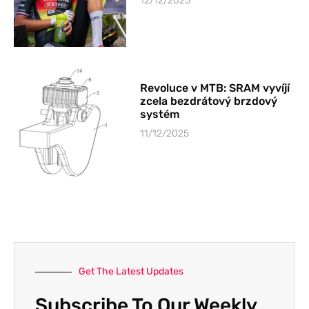
12/12/2025
Revoluce v MTB: SRAM vyvíjí
zcela bezdrátový brzdový
systém
11/12/2025
Get The Latest Updates
Subscribe To Our Weekly