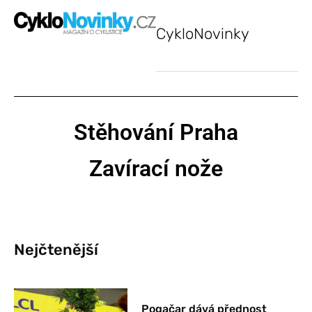
CykloNovinky
Stěhování Praha
Zavírací nože
Nejčtenější
Pogačar dává přednost