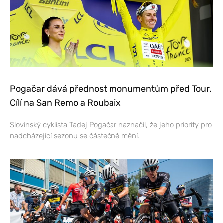
Pogačar dává přednost monumentům před Tour.
Cílí na San Remo a Roubaix
Slovinský cyklista Tadej Pogačar naznačil, že jeho priority pro
nadcházející sezonu se částečně mění.