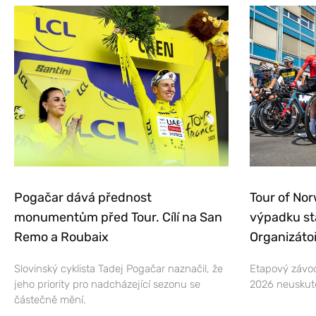
Pogačar dává přednost
Tour of Nor
monumentům před Tour. Cílí na San
výpadku st
Remo a Roubaix
Organizátoř
Slovinský cyklista Tadej Pogačar naznačil, že
Etapový závod
jeho priority pro nadcházející sezonu se
2026 neuskut
částečně mění.