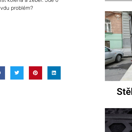
st kolena a žeber. Jde o
avdu problém?
Stě