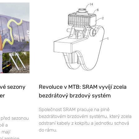
ové sezony
Revoluce v MTB: SRAM vyvíjí zcela
er
bezdrátový brzdový systém
Společnost SRAM pracuje na plně
bezdrátovém brzdovém systému, který zcela
e před sezonou
odstraní kabely z kokpitu a jednotku schová
bě a
do rámu.
 mají
ní ambice