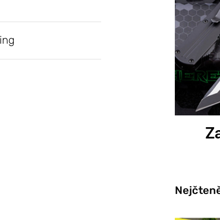
ing
Za
Nejčteně