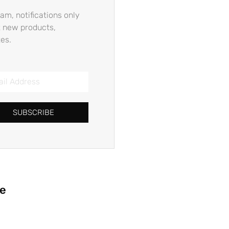
am, notifications only
 new products,
es.
SUBSCRIBE
ie