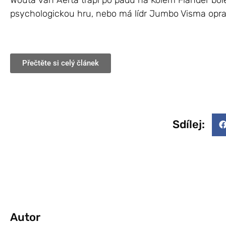
Wouta van Aerta trápí po pádu na Kolem Flander bole
psychologickou hru, nebo má lídr Jumbo Visma opr
Přečtěte si celý článek
Sdílej:
Autor