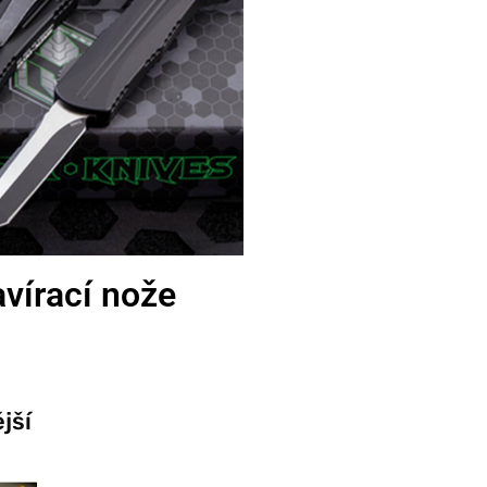
vírací nože
jší