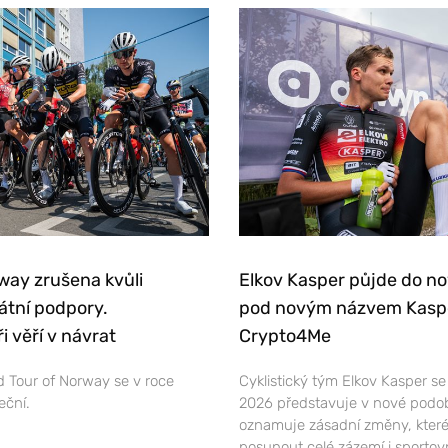
way zrušena kvůli
Elkov Kasper půjde do n
átní podpory.
pod novým názvem Kasp
i věří v návrat
Crypto4Me
 Tour of Norway se v roce
Cyklistický tým Elkov Kasper s
eční.
2026 představuje v nové podo
oznamuje zásadní změny, které
posunout celé zázemí i sportov