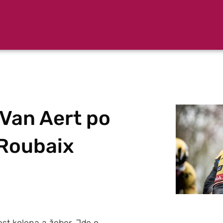
í Van Aert po
-Roubaix