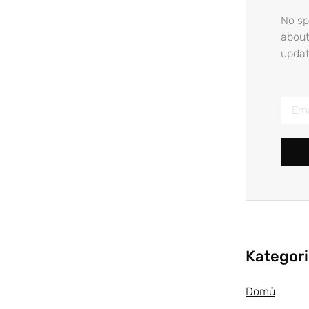
No sp
about
updat
Kategor
Domů