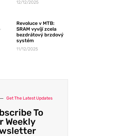
12/12/2025
Revoluce v MTB:
SRAM vyvíjí zcela
bezdrátový brzdový
systém
11/12/2025
Get The Latest Updates
bscribe To
r Weekly
wsletter