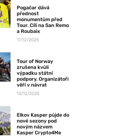
Pogačar dává
přednost
monumentům před
Tour. Cílí na San Remo
a Roubaix
17/12/2025
Tour of Norway
zrušena kvůli
výpadku státní
podpory. Organizátoři
věří v návrat
13/12/2025
Elkov Kasper půjde do
nové sezony pod
novým názvem
Kasper Crypto4Me