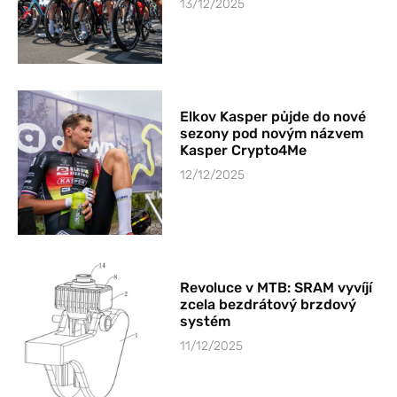
13/12/2025
Elkov Kasper půjde do nové
sezony pod novým názvem
Kasper Crypto4Me
12/12/2025
Revoluce v MTB: SRAM vyvíjí
zcela bezdrátový brzdový
systém
11/12/2025