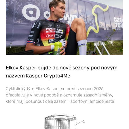
Elkov Kasper půjde do nové sezony pod novým
názvem Kasper Crypto4Me
Cyklistický tým Elkov Kasper se před sezonou 2026
představuje v nové podobě a oznamuje zásadní změny,
které mají posunout celé zázemí i sportovní ambice ještě