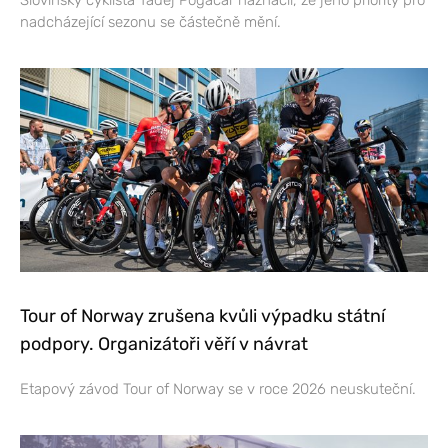
Slovinský cyklista Tadej Pogačar naznačil, že jeho priority pro
nadcházející sezonu se částečně mění.
Tour of Norway zrušena kvůli výpadku státní
podpory. Organizátoři věří v návrat
Etapový závod Tour of Norway se v roce 2026 neuskuteční.