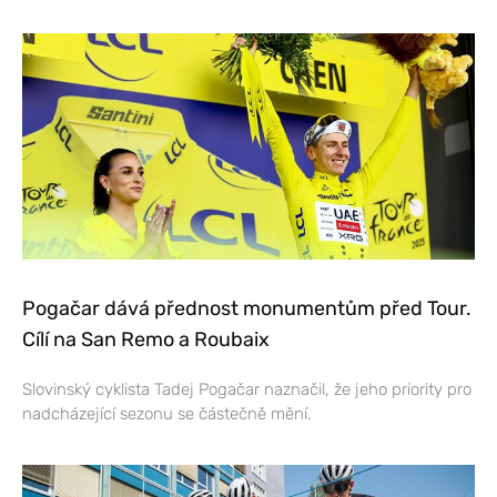
Pogačar dává přednost monumentům před Tour.
Cílí na San Remo a Roubaix
Slovinský cyklista Tadej Pogačar naznačil, že jeho priority pro
nadcházející sezonu se částečně mění.