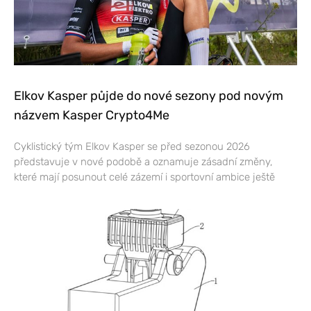
Elkov Kasper půjde do nové sezony pod novým
názvem Kasper Crypto4Me
Cyklistický tým Elkov Kasper se před sezonou 2026
představuje v nové podobě a oznamuje zásadní změny,
které mají posunout celé zázemí i sportovní ambice ještě