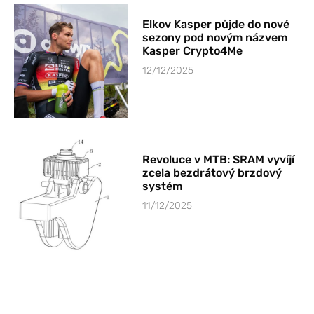
Elkov Kasper půjde do nové
sezony pod novým názvem
Kasper Crypto4Me
12/12/2025
Revoluce v MTB: SRAM vyvíjí
zcela bezdrátový brzdový
systém
11/12/2025