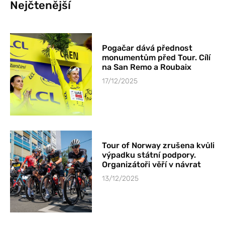
Nejčtenější
Pogačar dává přednost
monumentům před Tour. Cílí
na San Remo a Roubaix
17/12/2025
Tour of Norway zrušena kvůli
výpadku státní podpory.
Organizátoři věří v návrat
13/12/2025