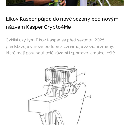
Elkov Kasper půjde do nové sezony pod novým
názvem Kasper Crypto4Me
Cyklistický tým Elkov Kasper se před sezonou 2026
představuje v nové podobě a oznamuje zásadní změny,
které mají posunout celé zázemí i sportovní ambice ještě