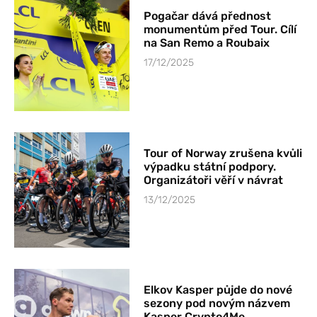
Pogačar dává přednost
monumentům před Tour. Cílí
na San Remo a Roubaix
17/12/2025
Tour of Norway zrušena kvůli
výpadku státní podpory.
Organizátoři věří v návrat
13/12/2025
Elkov Kasper půjde do nové
sezony pod novým názvem
Kasper Crypto4Me