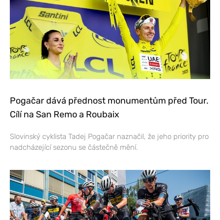
Pogačar dává přednost monumentům před Tour.
Cílí na San Remo a Roubaix
Slovinský cyklista Tadej Pogačar naznačil, že jeho priority pro
nadcházející sezonu se částečně mění.