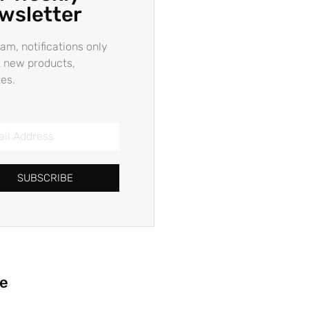
wsletter
am, notifications only
 new products,
es.
SUBSCRIBE
ie