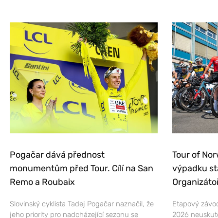
Pogačar dává přednost
Tour of Nor
monumentům před Tour. Cílí na San
výpadku st
Remo a Roubaix
Organizátoř
Slovinský cyklista Tadej Pogačar naznačil, že
Etapový závod
jeho priority pro nadcházející sezonu se
2026 neuskut