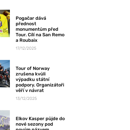
Pogačar dává
přednost
monumentům před
Tour. Cílí na San Remo
a Roubaix
17/12/2025
Tour of Norway
zrušena kvůli
výpadku státní
podpory. Organizátoři
věří v návrat
13/12/2025
Elkov Kasper půjde do
nové sezony pod
novým názvem