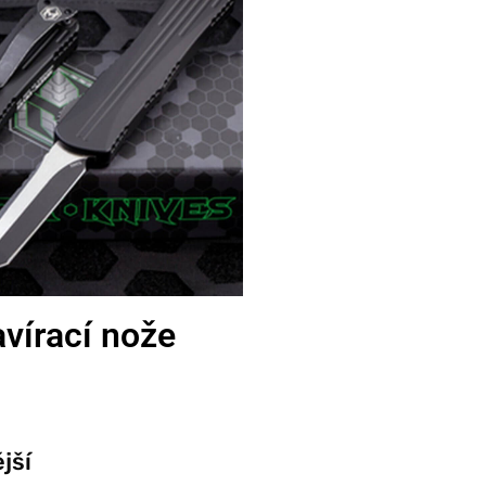
vírací nože
jší