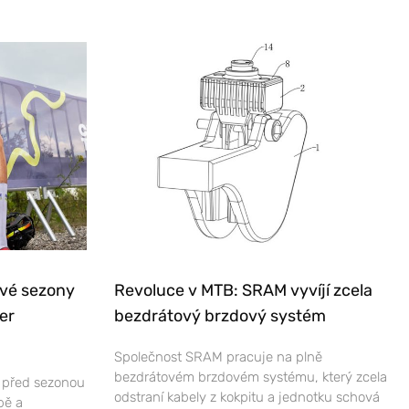
ové sezony
Revoluce v MTB: SRAM vyvíjí zcela
er
bezdrátový brzdový systém
Společnost SRAM pracuje na plně
bezdrátovém brzdovém systému, který zcela
e před sezonou
odstraní kabely z kokpitu a jednotku schová
bě a