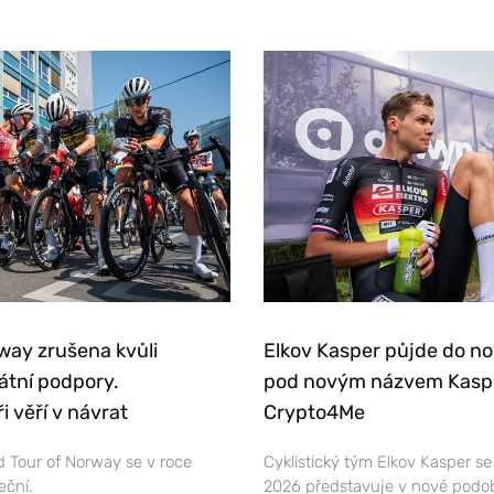
way zrušena kvůli
Elkov Kasper půjde do n
átní podpory.
pod novým názvem Kasp
i věří v návrat
Crypto4Me
 Tour of Norway se v roce
Cyklistický tým Elkov Kasper s
eční.
2026 představuje v nové podo