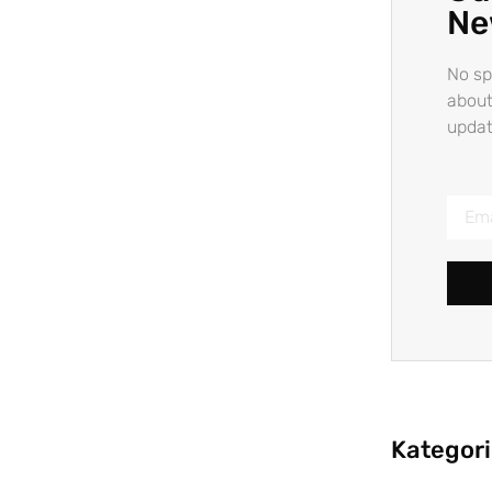
Ne
No sp
about
updat
Kategor