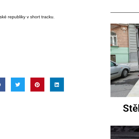
ké republiky v short tracku.
Stě