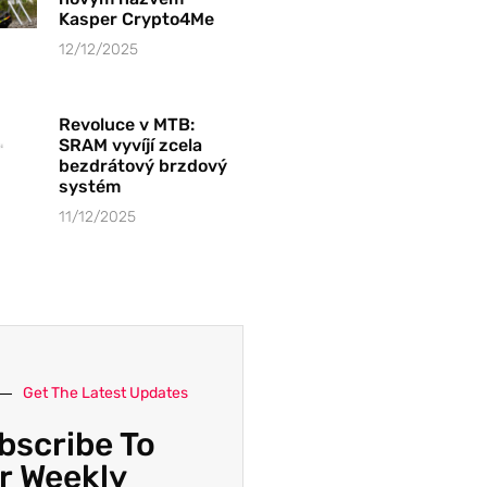
Kasper Crypto4Me
12/12/2025
Revoluce v MTB:
SRAM vyvíjí zcela
bezdrátový brzdový
systém
11/12/2025
Get The Latest Updates
bscribe To
r Weekly