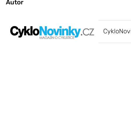
Autor
CykloNov