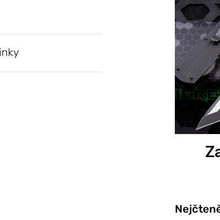
inky
Za
Nejčteně