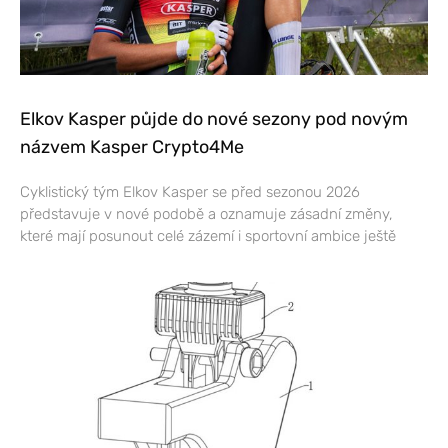
Elkov Kasper půjde do nové sezony pod novým
názvem Kasper Crypto4Me
Cyklistický tým Elkov Kasper se před sezonou 2026
představuje v nové podobě a oznamuje zásadní změny,
které mají posunout celé zázemí i sportovní ambice ještě