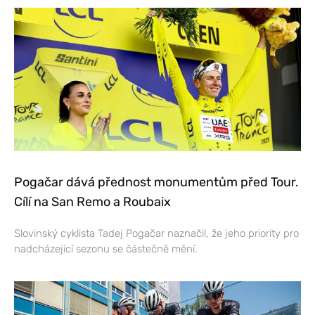
Pogačar dává přednost monumentům před Tour.
Cílí na San Remo a Roubaix
Slovinský cyklista Tadej Pogačar naznačil, že jeho priority pro
nadcházející sezonu se částečně mění.