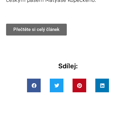
českým pasem Matyáše Kopeckého.
Přečtěte si celý článek
Sdílej: