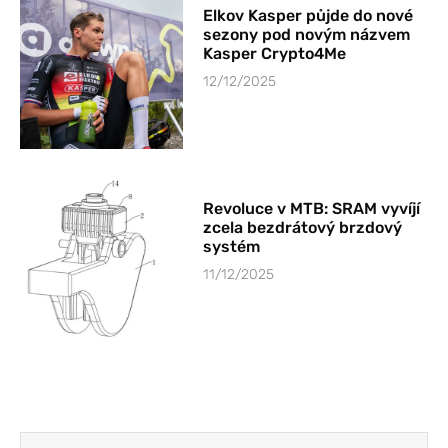
Elkov Kasper půjde do nové
sezony pod novým názvem
Kasper Crypto4Me
12/12/2025
Revoluce v MTB: SRAM vyvíjí
zcela bezdrátový brzdový
systém
11/12/2025