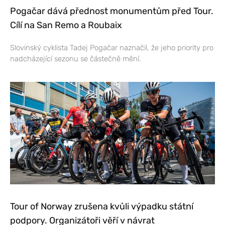
Pogačar dává přednost monumentům před Tour.
Cílí na San Remo a Roubaix
Slovinský cyklista Tadej Pogačar naznačil, že jeho priority pro
nadcházející sezonu se částečně mění.
Tour of Norway zrušena kvůli výpadku státní
podpory. Organizátoři věří v návrat