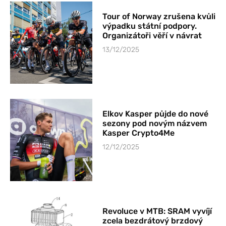
Tour of Norway zrušena kvůli
výpadku státní podpory.
Organizátoři věří v návrat
13/12/2025
Elkov Kasper půjde do nové
sezony pod novým názvem
Kasper Crypto4Me
12/12/2025
Revoluce v MTB: SRAM vyvíjí
zcela bezdrátový brzdový