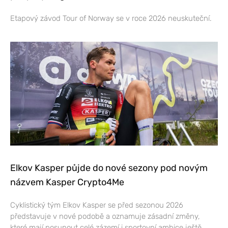
Etapový závod Tour of Norway se v roce 2026 neuskuteční.
Elkov Kasper půjde do nové sezony pod novým
názvem Kasper Crypto4Me
Cyklistický tým Elkov Kasper se před sezonou 2026
představuje v nové podobě a oznamuje zásadní změny,
které mají posunout celé zázemí i sportovní ambice ještě