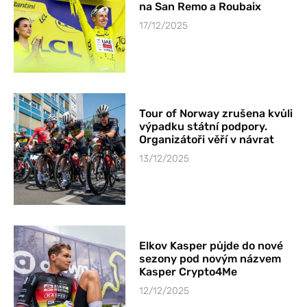
na San Remo a Roubaix
17/12/2025
Tour of Norway zrušena kvůli
výpadku státní podpory.
Organizátoři věří v návrat
13/12/2025
Elkov Kasper půjde do nové
sezony pod novým názvem
Kasper Crypto4Me
12/12/2025