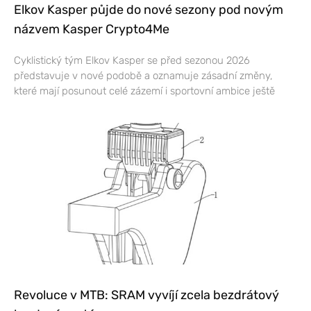
Elkov Kasper půjde do nové sezony pod novým
názvem Kasper Crypto4Me
Cyklistický tým Elkov Kasper se před sezonou 2026
představuje v nové podobě a oznamuje zásadní změny,
které mají posunout celé zázemí i sportovní ambice ještě
Revoluce v MTB: SRAM vyvíjí zcela bezdrátový