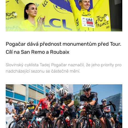
Pogačar dává přednost monumentům před Tour.
Cílí na San Remo a Roubaix
Slovinský cyklista Tadej Pogačar naznačil, že jeho priority pro
nadcházející sezonu se částečně mění.