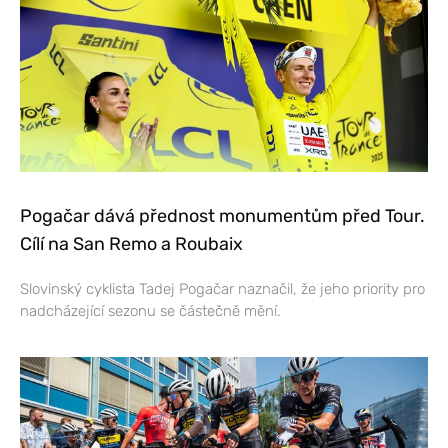
Pogačar dává přednost monumentům před Tour.
Cílí na San Remo a Roubaix
Slovinský cyklista Tadej Pogačar naznačil, že jeho priority pro
nadcházející sezonu se částečně mění.