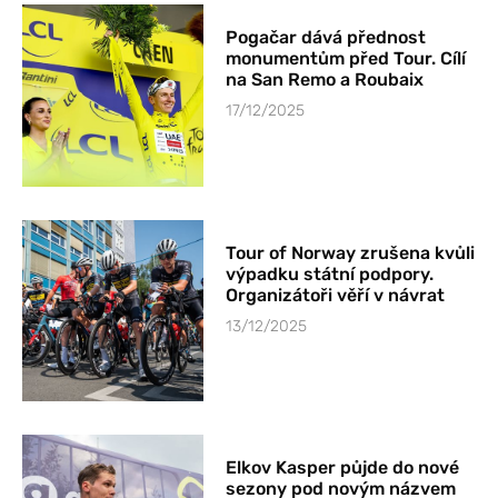
Pogačar dává přednost
monumentům před Tour. Cílí
na San Remo a Roubaix
17/12/2025
Tour of Norway zrušena kvůli
výpadku státní podpory.
Organizátoři věří v návrat
13/12/2025
Elkov Kasper půjde do nové
sezony pod novým názvem