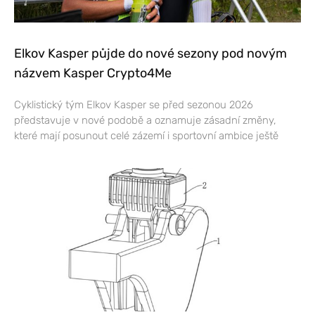
Elkov Kasper půjde do nové sezony pod novým
názvem Kasper Crypto4Me
Cyklistický tým Elkov Kasper se před sezonou 2026
představuje v nové podobě a oznamuje zásadní změny,
které mají posunout celé zázemí i sportovní ambice ještě