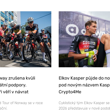
way zrušena kvůli
Elkov Kasper půjde do n
átní podpory.
pod novým názvem Kasp
i věří v návrat
Crypto4Me
 Tour of Norway se v roce
Cyklistický tým Elkov Kasper s
eční.
2026 představuje v nové podo