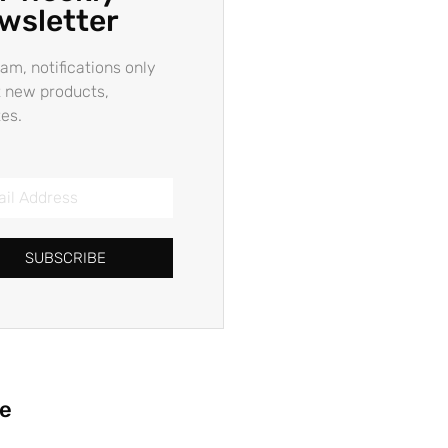
wsletter
am, notifications only
 new products,
es.
SUBSCRIBE
ie