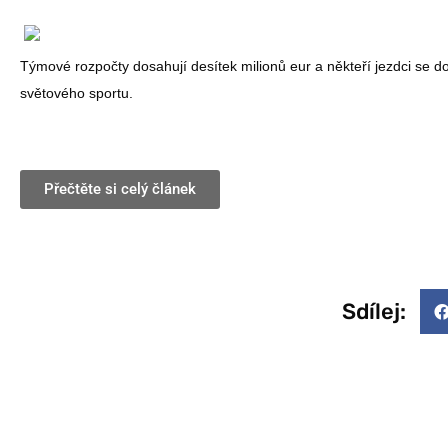
Týmové rozpočty dosahují desítek milionů eur a někteří jezdci se d
světového sportu.
Přečtěte si celý článek
Sdílej: