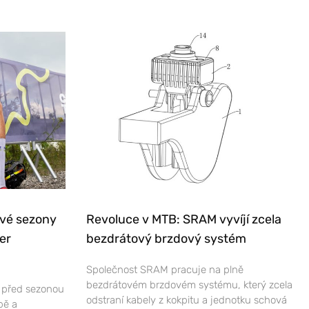
ové sezony
Revoluce v MTB: SRAM vyvíjí zcela
er
bezdrátový brzdový systém
Společnost SRAM pracuje na plně
bezdrátovém brzdovém systému, který zcela
e před sezonou
odstraní kabely z kokpitu a jednotku schová
bě a