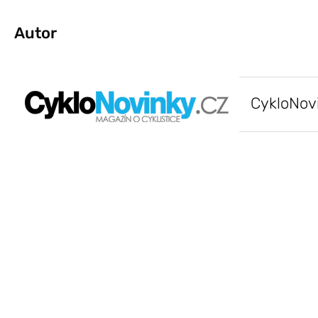
Autor
CykloNov