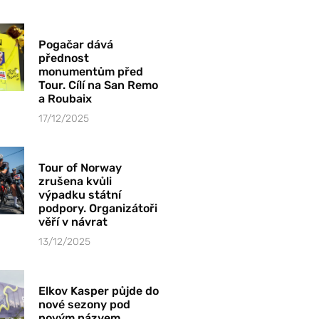
Pogačar dává
přednost
monumentům před
Tour. Cílí na San Remo
a Roubaix
17/12/2025
Tour of Norway
zrušena kvůli
výpadku státní
podpory. Organizátoři
věří v návrat
13/12/2025
Elkov Kasper půjde do
nové sezony pod
novým názvem