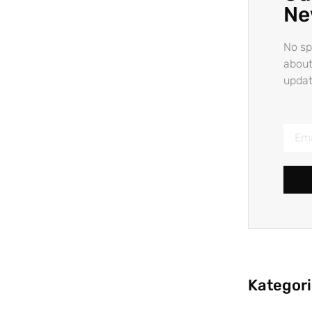
Ne
No sp
about
updat
Kategor