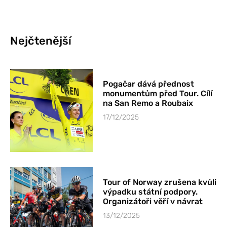
Nejčtenější
Pogačar dává přednost
monumentům před Tour. Cílí
na San Remo a Roubaix
17/12/2025
Tour of Norway zrušena kvůli
výpadku státní podpory.
Organizátoři věří v návrat
13/12/2025