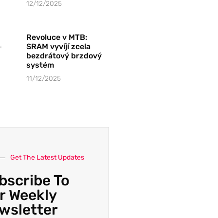
12/12/2025
Revoluce v MTB:
SRAM vyvíjí zcela
bezdrátový brzdový
systém
11/12/2025
Get The Latest Updates
bscribe To
r Weekly
wsletter