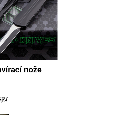
vírací nože
jší