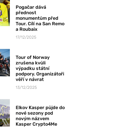
Pogačar dává
přednost
monumentům před
Tour. Cílí na San Remo
a Roubaix
17/12/2025
Tour of Norway
zrušena kvůli
výpadku státní
podpory. Organizátoři
věří v návrat
13/12/2025
Elkov Kasper půjde do
nové sezony pod
novým názvem
Kasper Crypto4Me