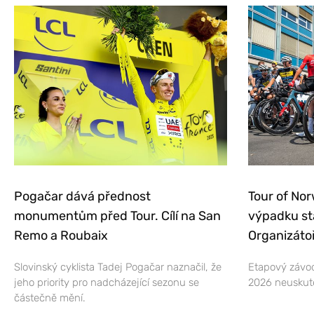
Pogačar dává přednost
Tour of Nor
monumentům před Tour. Cílí na San
výpadku st
Remo a Roubaix
Organizátoř
Slovinský cyklista Tadej Pogačar naznačil, že
Etapový závod
jeho priority pro nadcházející sezonu se
2026 neuskut
částečně mění.