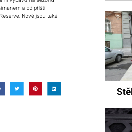
iální výbavu na sezónu
imanem a od příští
Reserve. Nové jsou také
Stě