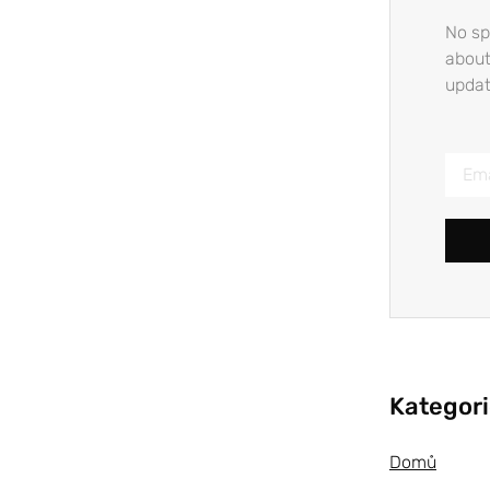
No sp
about
updat
Kategor
Domů