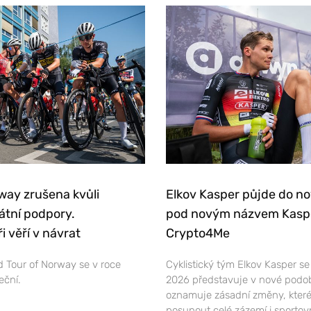
way zrušena kvůli
Elkov Kasper půjde do n
átní podpory.
pod novým názvem Kasp
i věří v návrat
Crypto4Me
 Tour of Norway se v roce
Cyklistický tým Elkov Kasper s
eční.
2026 představuje v nové podo
oznamuje zásadní změny, které
posunout celé zázemí i sportov