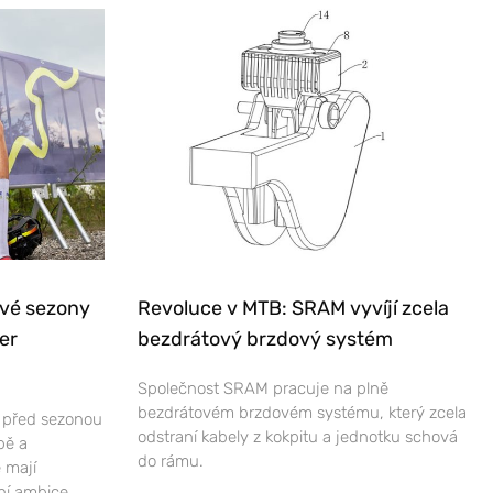
ové sezony
Revoluce v MTB: SRAM vyvíjí zcela
er
bezdrátový brzdový systém
Společnost SRAM pracuje na plně
bezdrátovém brzdovém systému, který zcela
e před sezonou
odstraní kabely z kokpitu a jednotku schová
bě a
do rámu.
 mají
ní ambice