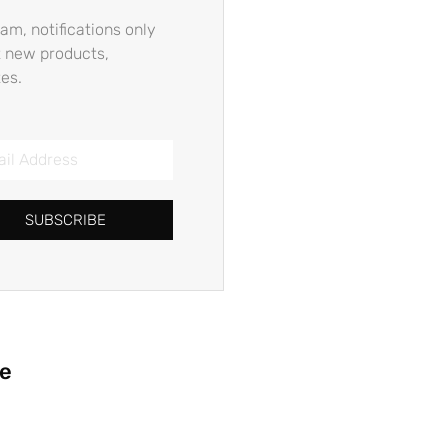
am, notifications only
 new products,
es.
SUBSCRIBE
ie