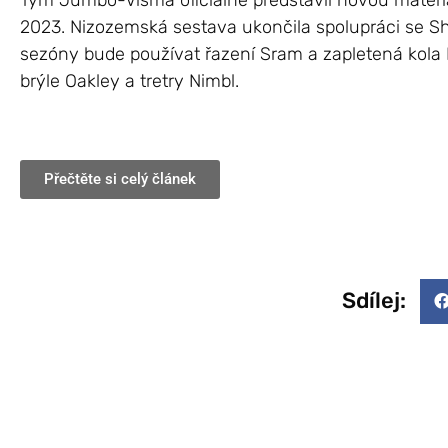
Tým Jumbo-Visma oficiálně představil novou mater
2023. Nizozemská sestava ukončila spolupráci se Sh
sezóny bude používat řazení Sram a zapletená kola 
brýle Oakley a tretry Nimbl.
Přečtěte si celý článek
Sdílej: