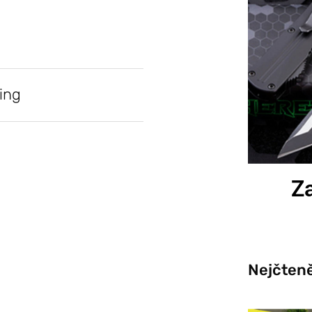
ing
Za
Nejčteně