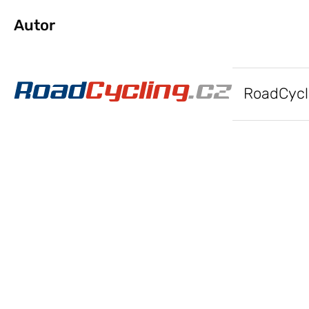
Autor
RoadCycl