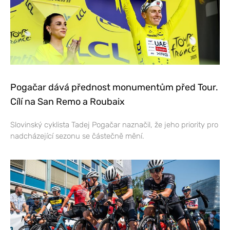
Pogačar dává přednost monumentům před Tour.
Cílí na San Remo a Roubaix
Slovinský cyklista Tadej Pogačar naznačil, že jeho priority pro
nadcházející sezonu se částečně mění.