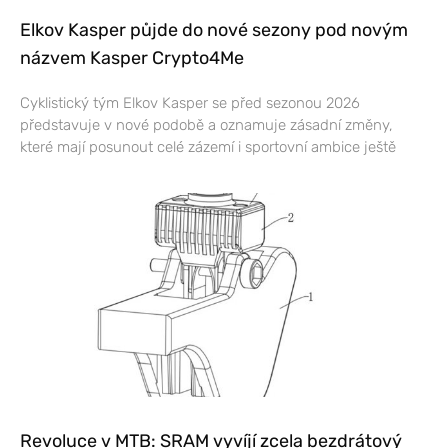
Elkov Kasper půjde do nové sezony pod novým
názvem Kasper Crypto4Me
Cyklistický tým Elkov Kasper se před sezonou 2026
představuje v nové podobě a oznamuje zásadní změny,
které mají posunout celé zázemí i sportovní ambice ještě
Revoluce v MTB: SRAM vyvíjí zcela bezdrátový