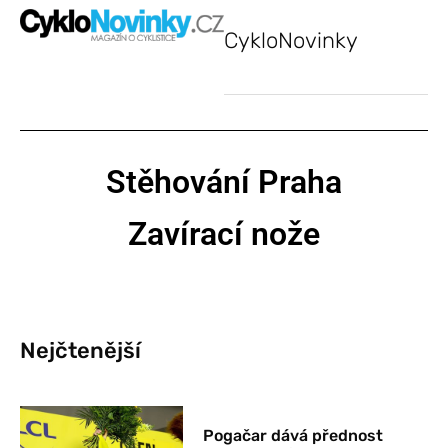
CykloNovinky
Stěhování Praha
Zavírací nože
Nejčtenější
Pogačar dává přednost