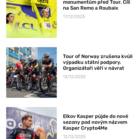
monumentům před Tour. Cílí
na San Remo a Roubaix
17/12/2025
Tour of Norway zrušena kvůli
výpadku státní podpory.
Organizátoři věří v návrat
13/12/2025
Elkov Kasper půjde do nové
sezony pod novým názvem
Kasper Crypto4Me
12/12/2025