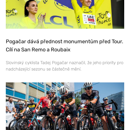
Pogačar dává přednost monumentům před Tour.
Cílí na San Remo a Roubaix
Slovinský cyklista Tadej Pogačar naznačil, že jeho priority pro
nadcházející sezonu se částečně mění.