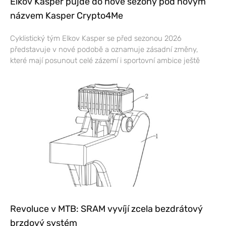
Elkov Kasper půjde do nové sezony pod novým
názvem Kasper Crypto4Me
Cyklistický tým Elkov Kasper se před sezonou 2026
představuje v nové podobě a oznamuje zásadní změny,
které mají posunout celé zázemí i sportovní ambice ještě
Revoluce v MTB: SRAM vyvíjí zcela bezdrátový
brzdový systém