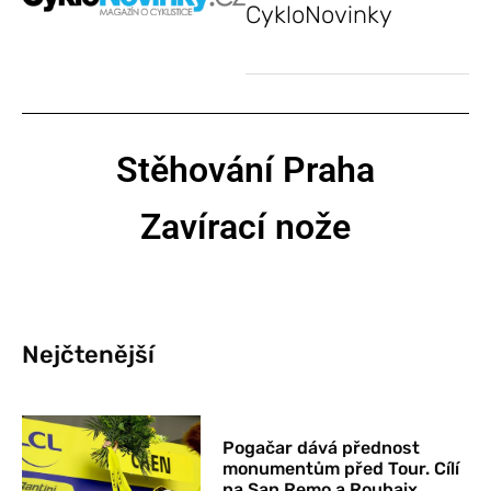
CykloNovinky
Stěhování Praha
Zavírací nože
Nejčtenější
Pogačar dává přednost
monumentům před Tour. Cílí
na San Remo a Roubaix