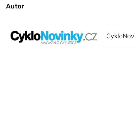
Autor
CykloNov