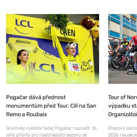
Pogačar dává přednost
Tour of Nor
monumentům před Tour. Cílí na San
výpadku st
Remo a Roubaix
Organizátoř
Slovinský cyklista Tadej Pogačar naznačil, že
Etapový závod
jeho priority pro nadcházející sezonu se
2026 neuskut