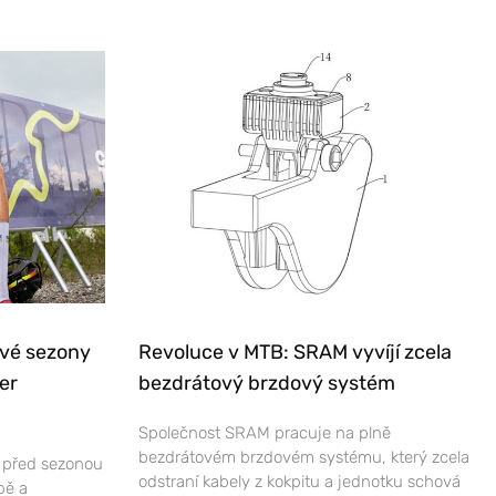
ové sezony
Revoluce v MTB: SRAM vyvíjí zcela
er
bezdrátový brzdový systém
Společnost SRAM pracuje na plně
bezdrátovém brzdovém systému, který zcela
e před sezonou
odstraní kabely z kokpitu a jednotku schová
bě a