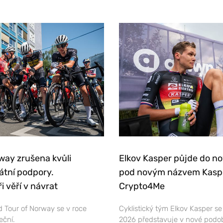
way zrušena kvůli
Elkov Kasper půjde do n
átní podpory.
pod novým názvem Kasp
i věří v návrat
Crypto4Me
 Tour of Norway se v roce
Cyklistický tým Elkov Kasper s
eční.
2026 představuje v nové podo