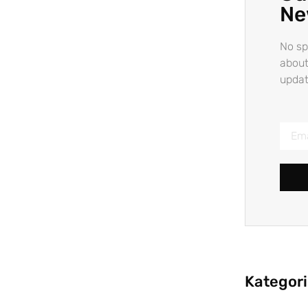
Ne
No sp
about
updat
Kategor