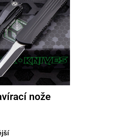
vírací nože
jší