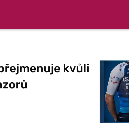
 přejmenuje kvůli
nzorů