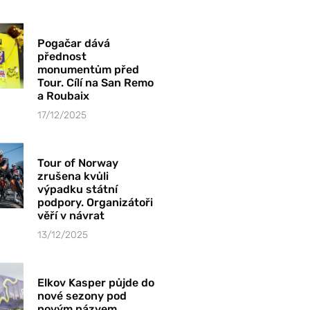
Pogačar dává
přednost
monumentům před
Tour. Cílí na San Remo
a Roubaix
17/12/2025
Tour of Norway
zrušena kvůli
výpadku státní
podpory. Organizátoři
věří v návrat
13/12/2025
Elkov Kasper půjde do
nové sezony pod
novým názvem