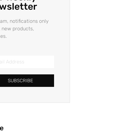
wsletter
am, notifications only
 new products,
es.
SUBSCRIBE
ie