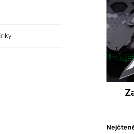
inky
Za
Nejčteně