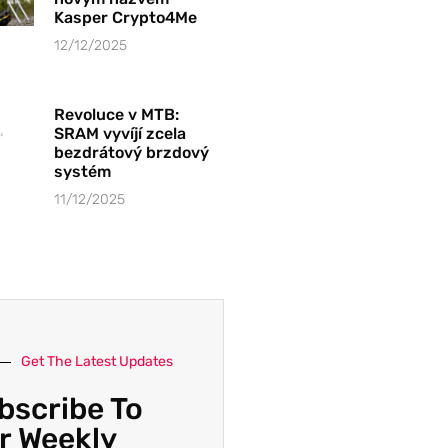
Kasper Crypto4Me
12/12/2025
Revoluce v MTB:
SRAM vyvíjí zcela
bezdrátový brzdový
systém
11/12/2025
Get The Latest Updates
bscribe To
r Weekly