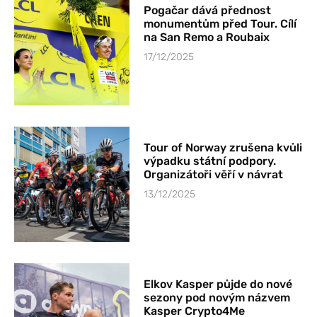
Pogačar dává přednost
monumentům před Tour. Cílí
na San Remo a Roubaix
17/12/2025
Tour of Norway zrušena kvůli
výpadku státní podpory.
Organizátoři věří v návrat
13/12/2025
Elkov Kasper půjde do nové
sezony pod novým názvem
Kasper Crypto4Me