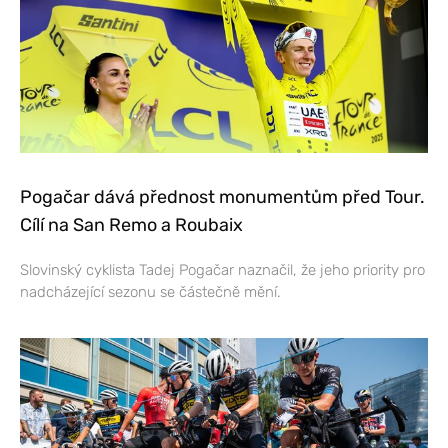
Pogačar dává přednost monumentům před Tour.
Cílí na San Remo a Roubaix
Slovinský cyklista Tadej Pogačar naznačil, že jeho priority pro
nadcházející sezonu se částečně mění.