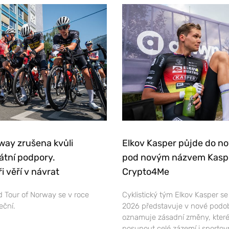
way zrušena kvůli
Elkov Kasper půjde do n
átní podpory.
pod novým názvem Kasp
i věří v návrat
Crypto4Me
 Tour of Norway se v roce
Cyklistický tým Elkov Kasper s
eční.
2026 představuje v nové podo
oznamuje zásadní změny, které
posunout celé zázemí i sportov