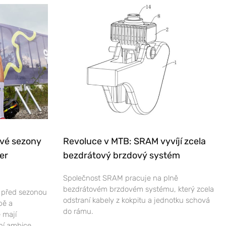
ové sezony
Revoluce v MTB: SRAM vyvíjí zcela
er
bezdrátový brzdový systém
Společnost SRAM pracuje na plně
bezdrátovém brzdovém systému, který zcela
e před sezonou
odstraní kabely z kokpitu a jednotku schová
bě a
do rámu.
 mají
ní ambice