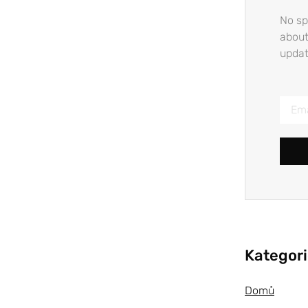
No sp
about
updat
Kategor
Domů