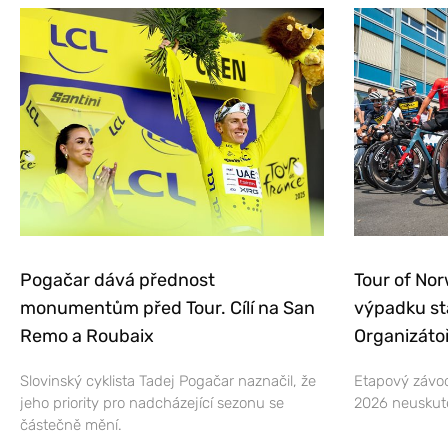
Pogačar dává přednost
Tour of Nor
monumentům před Tour. Cílí na San
výpadku st
Remo a Roubaix
Organizátoř
Slovinský cyklista Tadej Pogačar naznačil, že
Etapový závod
jeho priority pro nadcházející sezonu se
2026 neuskut
částečně mění.