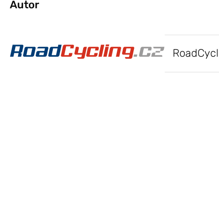
Autor
RoadCycl