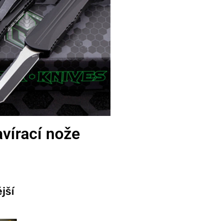
vírací nože
jší