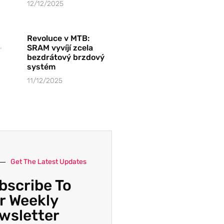
12/12/2025
Revoluce v MTB:
SRAM vyvíjí zcela
bezdrátový brzdový
systém
11/12/2025
Get The Latest Updates
bscribe To
r Weekly
wsletter