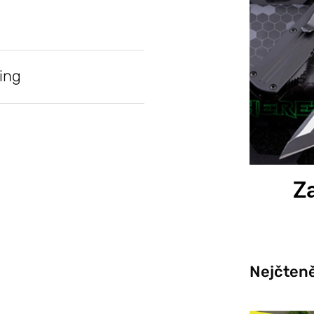
ing
Za
Nejčteně