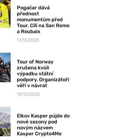
Pogačar dává
přednost
monumentům před
Tour. Cílí na San Remo
a Roubaix
17/12/2025
Tour of Norway
zrušena kvůli
výpadku státní
podpory. Organizátoři
věří v návrat
13/12/2025
Elkov Kasper půjde do
nové sezony pod
novým názvem
Kasper Crypto4Me