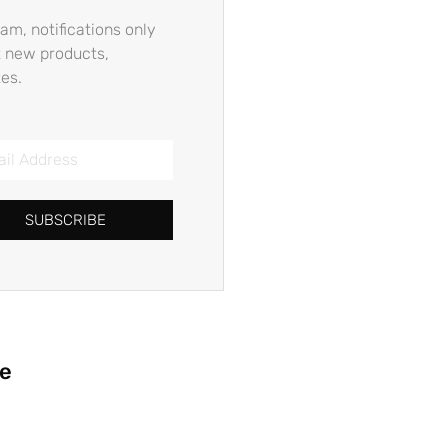
am, notifications only
 new products,
es.
SUBSCRIBE
ie