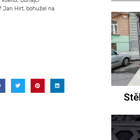
Vueltu. Obhájci
 Jan Hirt, bohužel na
Stě