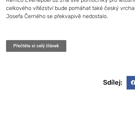
Remco Evenepoel už zná své pomocníky pro letošní 
celkového vítězství bude pomáhat také český vrchař
Josefa Černého se překvapivě nedostalo.
Přečtěte si celý článek
Sdílej: