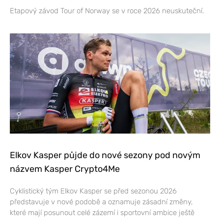
Etapový závod Tour of Norway se v roce 2026 neuskuteční.
Elkov Kasper půjde do nové sezony pod novým
názvem Kasper Crypto4Me
Cyklistický tým Elkov Kasper se před sezonou 2026
představuje v nové podobě a oznamuje zásadní změny,
které mají posunout celé zázemí i sportovní ambice ještě