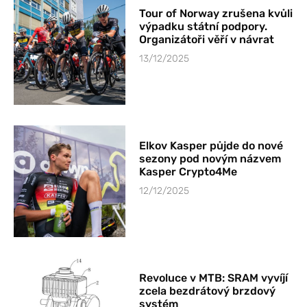
Tour of Norway zrušena kvůli
výpadku státní podpory.
Organizátoři věří v návrat
13/12/2025
Elkov Kasper půjde do nové
sezony pod novým názvem
Kasper Crypto4Me
12/12/2025
Revoluce v MTB: SRAM vyvíjí
zcela bezdrátový brzdový
systém