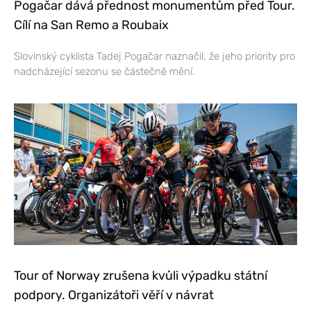
Pogačar dává přednost monumentům před Tour.
Cílí na San Remo a Roubaix
Slovinský cyklista Tadej Pogačar naznačil, že jeho priority pro
nadcházející sezonu se částečně mění.
Tour of Norway zrušena kvůli výpadku státní
podpory. Organizátoři věří v návrat