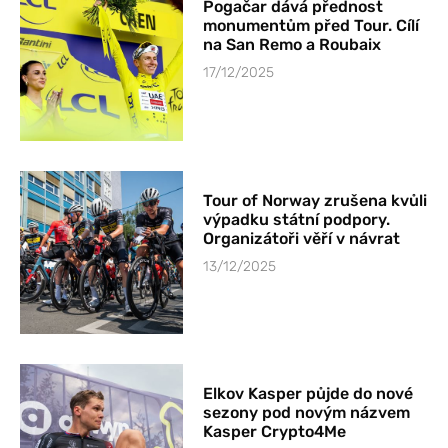
Pogačar dává přednost
monumentům před Tour. Cílí
na San Remo a Roubaix
17/12/2025
Tour of Norway zrušena kvůli
výpadku státní podpory.
Organizátoři věří v návrat
13/12/2025
Elkov Kasper půjde do nové
sezony pod novým názvem
Kasper Crypto4Me