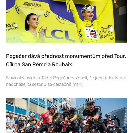
Pogačar dává přednost monumentům před Tour.
Cílí na San Remo a Roubaix
Slovinský cyklista Tadej Pogačar naznačil, že jeho priority pro
nadcházející sezonu se částečně mění.