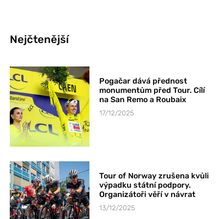
Nejčtenější
Pogačar dává přednost
monumentům před Tour. Cílí
na San Remo a Roubaix
17/12/2025
Tour of Norway zrušena kvůli
výpadku státní podpory.
Organizátoři věří v návrat
13/12/2025