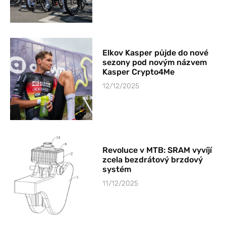
Elkov Kasper půjde do nové
sezony pod novým názvem
Kasper Crypto4Me
12/12/2025
Revoluce v MTB: SRAM vyvíjí
zcela bezdrátový brzdový
systém
11/12/2025