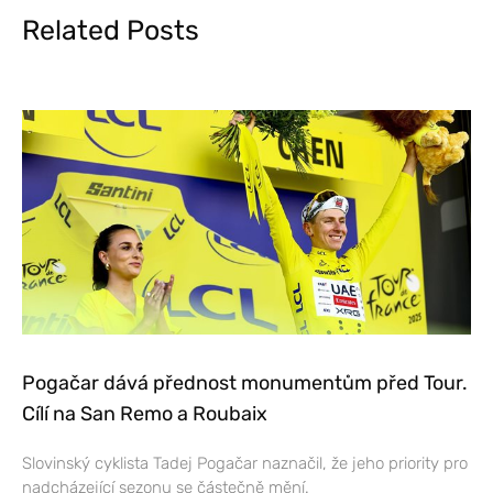
Related Posts
Pogačar dává přednost monumentům před Tour.
Cílí na San Remo a Roubaix
Slovinský cyklista Tadej Pogačar naznačil, že jeho priority pro
nadcházející sezonu se částečně mění.