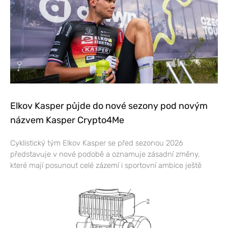
Elkov Kasper půjde do nové sezony pod novým
názvem Kasper Crypto4Me
Cyklistický tým Elkov Kasper se před sezonou 2026
představuje v nové podobě a oznamuje zásadní změny,
které mají posunout celé zázemí i sportovní ambice ještě