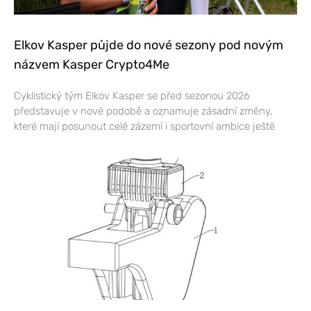
Elkov Kasper půjde do nové sezony pod novým
názvem Kasper Crypto4Me
Cyklistický tým Elkov Kasper se před sezonou 2026
představuje v nové podobě a oznamuje zásadní změny,
které mají posunout celé zázemí i sportovní ambice ještě