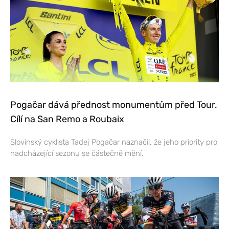
Pogačar dává přednost monumentům před Tour.
Cílí na San Remo a Roubaix
Slovinský cyklista Tadej Pogačar naznačil, že jeho priority pro
nadcházející sezonu se částečně mění.