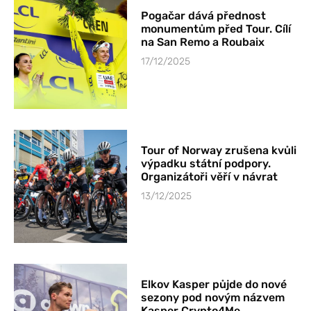
Pogačar dává přednost
monumentům před Tour. Cílí
na San Remo a Roubaix
17/12/2025
Tour of Norway zrušena kvůli
výpadku státní podpory.
Organizátoři věří v návrat
13/12/2025
Elkov Kasper půjde do nové
sezony pod novým názvem
Kasper Crypto4Me