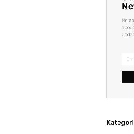
Ne
No sp
about
updat
Kategor