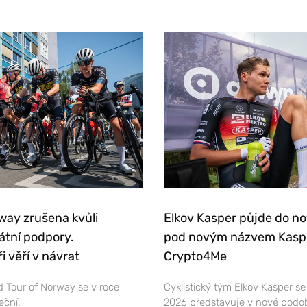
way zrušena kvůli
Elkov Kasper půjde do n
átní podpory.
pod novým názvem Kasp
i věří v návrat
Crypto4Me
 Tour of Norway se v roce
Cyklistický tým Elkov Kasper s
eční.
2026 představuje v nové podo