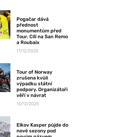
Pogačar dává
přednost
monumentům před
Tour. Cílí na San Remo
a Roubaix
17/12/2025
Tour of Norway
zrušena kvůli
výpadku státní
podpory. Organizátoři
věří v návrat
13/12/2025
Elkov Kasper půjde do
nové sezony pod
novým názvem