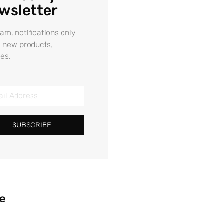
wsletter
am, notifications only
 new products,
es.
SUBSCRIBE
ie