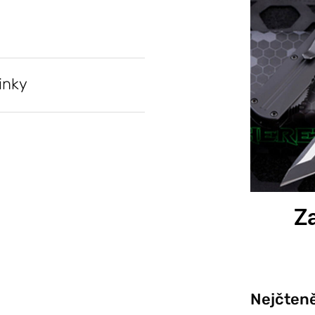
inky
Za
Nejčteně