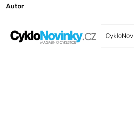
Autor
CykloNov