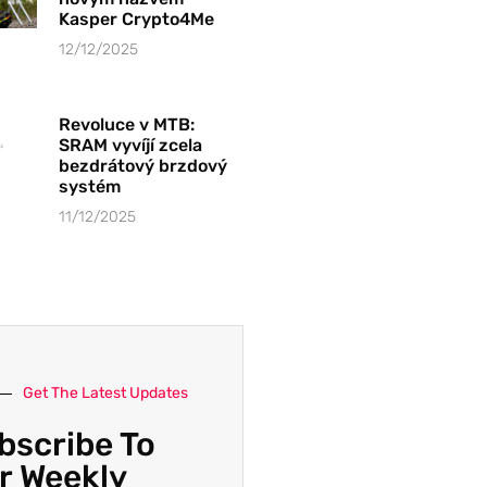
Kasper Crypto4Me
12/12/2025
Revoluce v MTB:
SRAM vyvíjí zcela
bezdrátový brzdový
systém
11/12/2025
Get The Latest Updates
bscribe To
r Weekly