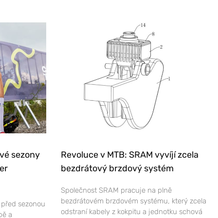
ové sezony
Revoluce v MTB: SRAM vyvíjí zcela
er
bezdrátový brzdový systém
Společnost SRAM pracuje na plně
bezdrátovém brzdovém systému, který zcela
e před sezonou
odstraní kabely z kokpitu a jednotku schová
bě a