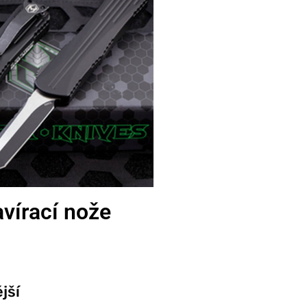
vírací nože
jší