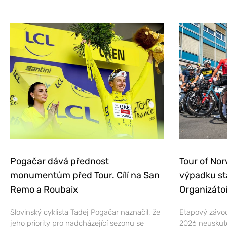
Pogačar dává přednost
Tour of Nor
monumentům před Tour. Cílí na San
výpadku st
Remo a Roubaix
Organizátoř
Slovinský cyklista Tadej Pogačar naznačil, že
Etapový závod
jeho priority pro nadcházející sezonu se
2026 neuskut