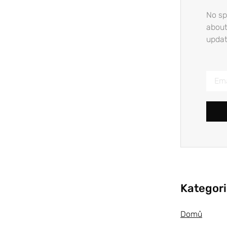
No sp
about
updat
Kategor
Domů