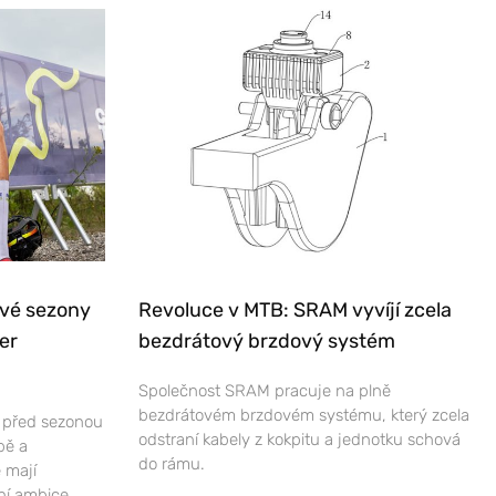
ové sezony
Revoluce v MTB: SRAM vyvíjí zcela
er
bezdrátový brzdový systém
Společnost SRAM pracuje na plně
bezdrátovém brzdovém systému, který zcela
e před sezonou
odstraní kabely z kokpitu a jednotku schová
bě a
do rámu.
 mají
ní ambice