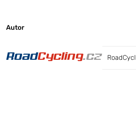
Autor
RoadCycl