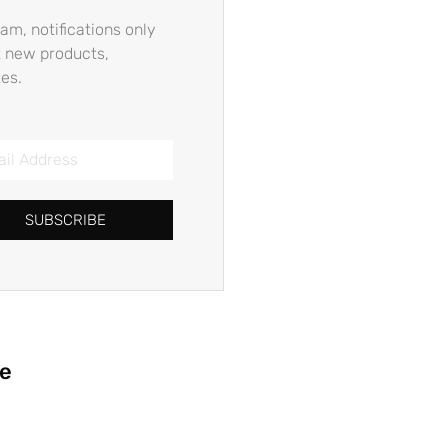
am, notifications only
 new products,
es.
SUBSCRIBE
ie