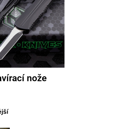
vírací nože
jší