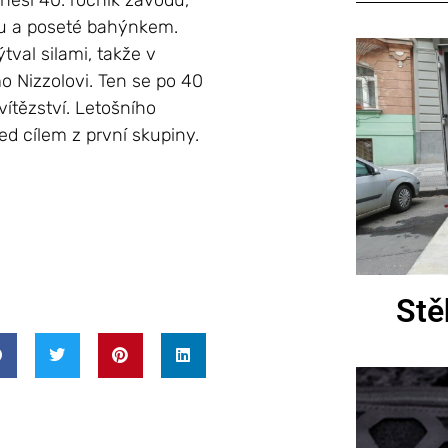
nesl 40. ročník závodu,
vou a poseté bahýnkem.
tval silami, takže v
 Nizzolovi. Ten se po 40
ítězství. Letošního
ed cílem z první skupiny.
Stě