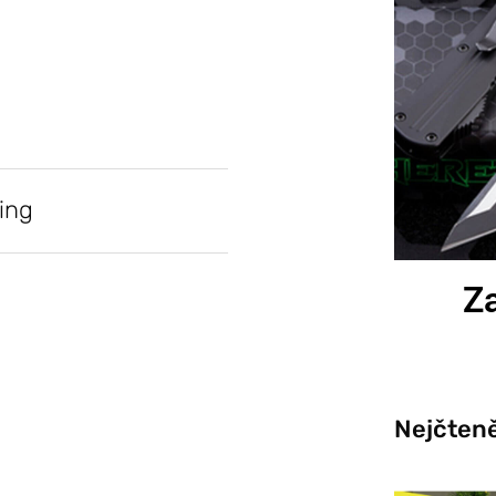
ing
Za
Nejčteně