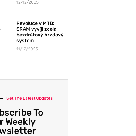
12/12/2025
Revoluce v MTB:
SRAM vyvíjí zcela
bezdrátový brzdový
systém
11/12/2025
Get The Latest Updates
bscribe To
r Weekly
wsletter