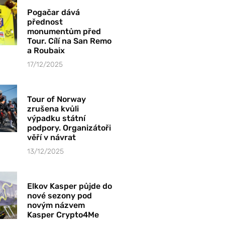
Pogačar dává
přednost
monumentům před
Tour. Cílí na San Remo
a Roubaix
17/12/2025
Tour of Norway
zrušena kvůli
výpadku státní
podpory. Organizátoři
věří v návrat
13/12/2025
Elkov Kasper půjde do
nové sezony pod
novým názvem
Kasper Crypto4Me