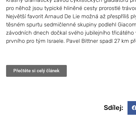
Krásný dramatický závod cyklistických gladiátorů při
pro něhož jsou typické hliněné cesty prorostlé trá
Největší favorit Arnaud De Lie možná až přespříliš plý
těsném spurtu sedmičlenné skupiny podlehl Giacomo
závodních dnech dočkal svého jubilejního třicátého v
prvního pro tým Israele. Pavel Bittner spadl 27 km př
Přečtěte si celý článek
Sdílej: