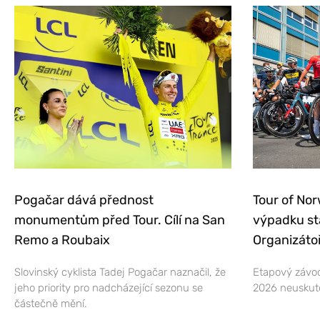
Pogačar dává přednost
Tour of Nor
monumentům před Tour. Cílí na San
výpadku st
Remo a Roubaix
Organizátoř
Slovinský cyklista Tadej Pogačar naznačil, že
Etapový závod
jeho priority pro nadcházející sezonu se
2026 neuskut
částečně mění.