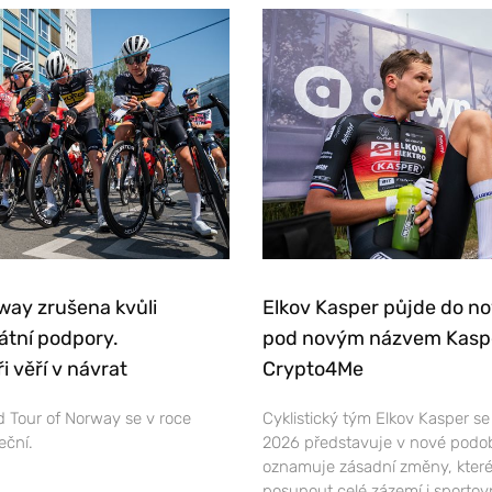
way zrušena kvůli
Elkov Kasper půjde do n
átní podpory.
pod novým názvem Kasp
i věří v návrat
Crypto4Me
 Tour of Norway se v roce
Cyklistický tým Elkov Kasper s
eční.
2026 představuje v nové podo
oznamuje zásadní změny, které
posunout celé zázemí i sportov