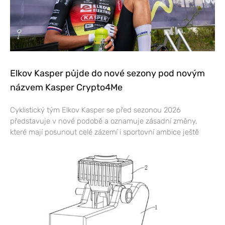
Elkov Kasper půjde do nové sezony pod novým
názvem Kasper Crypto4Me
Cyklistický tým Elkov Kasper se před sezonou 2026
představuje v nové podobě a oznamuje zásadní změny,
které mají posunout celé zázemí i sportovní ambice ještě