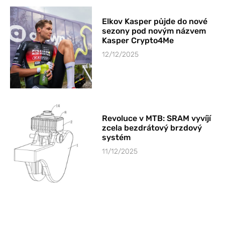
Elkov Kasper půjde do nové
sezony pod novým názvem
Kasper Crypto4Me
12/12/2025
Revoluce v MTB: SRAM vyvíjí
zcela bezdrátový brzdový
systém
11/12/2025