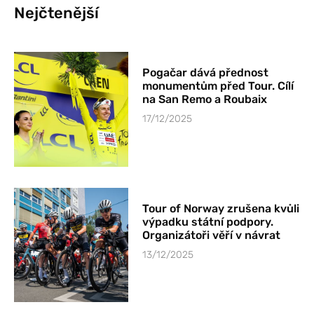
Nejčtenější
Pogačar dává přednost
monumentům před Tour. Cílí
na San Remo a Roubaix
17/12/2025
Tour of Norway zrušena kvůli
výpadku státní podpory.
Organizátoři věří v návrat
13/12/2025