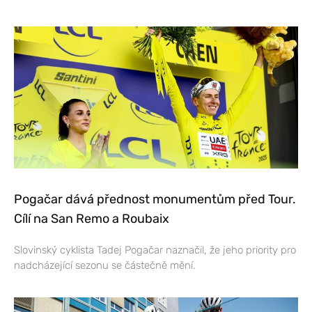
Pogačar dává přednost monumentům před Tour.
Cílí na San Remo a Roubaix
Slovinský cyklista Tadej Pogačar naznačil, že jeho priority pro
nadcházející sezonu se částečně mění.