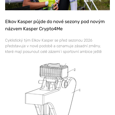
Elkov Kasper půjde do nové sezony pod novým
názvem Kasper Crypto4Me
Cyklistický tým Elkov Kasper se před sezonou 2026
představuje v nové podobě a oznamuje zásadní změny,
které mají posunout celé zázemí i sportovní ambice ještě