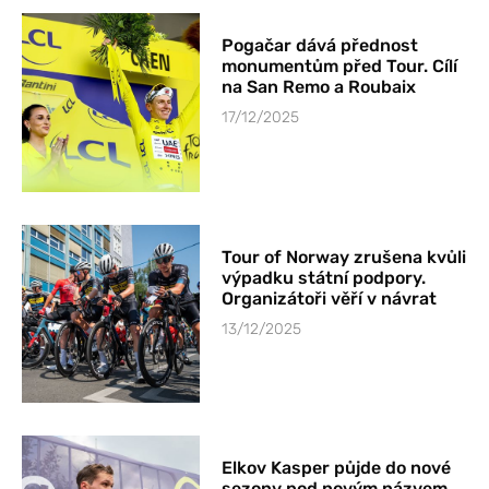
Pogačar dává přednost
monumentům před Tour. Cílí
na San Remo a Roubaix
17/12/2025
Tour of Norway zrušena kvůli
výpadku státní podpory.
Organizátoři věří v návrat
13/12/2025
Elkov Kasper půjde do nové
sezony pod novým názvem