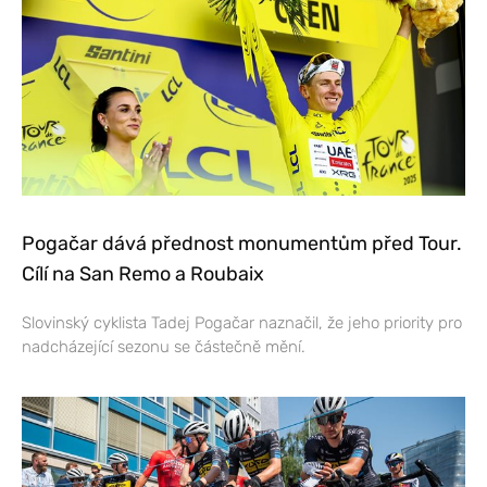
Pogačar dává přednost monumentům před Tour.
Cílí na San Remo a Roubaix
Slovinský cyklista Tadej Pogačar naznačil, že jeho priority pro
nadcházející sezonu se částečně mění.