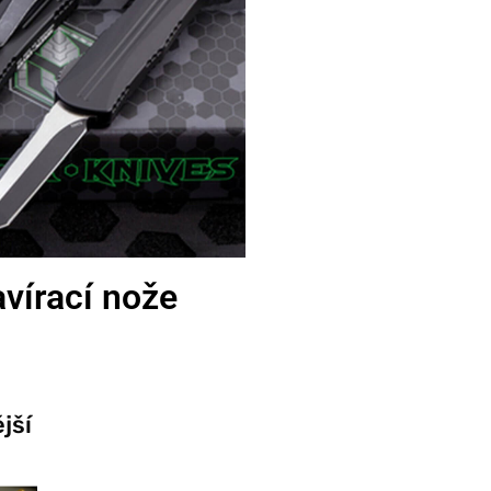
vírací nože
jší