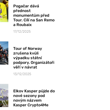
Pogačar dává
přednost
monumentům před
Tour. Cílí na San Remo
a Roubaix
17/12/2025
Tour of Norway
zrušena kvůli
výpadku státní
podpory. Organizátoři
věří v návrat
13/12/2025
Elkov Kasper půjde do
nové sezony pod
novým názvem
Kasper Crypto4Me