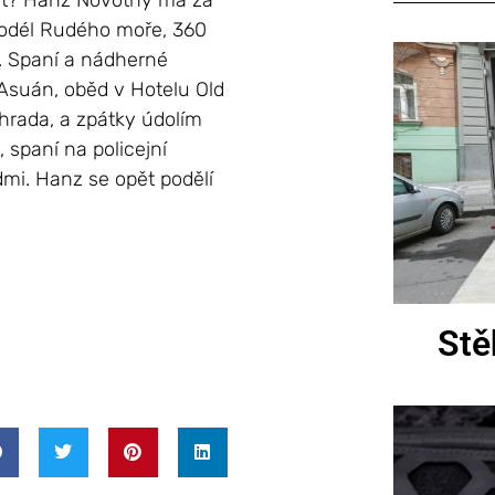
pět? Hanz Novotný má za
 podél Rudého moře, 360
i. Spaní a nádherné
Asuán, oběd v Hotelu Old
hrada, a zpátky údolím
 spaní na policejní
idmi. Hanz se opět podělí
Stě