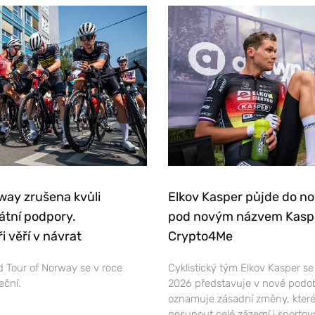
way zrušena kvůli
Elkov Kasper půjde do n
átní podpory.
pod novým názvem Kasp
i věří v návrat
Crypto4Me
 Tour of Norway se v roce
Cyklistický tým Elkov Kasper s
eční.
2026 představuje v nové podo
oznamuje zásadní změny, které
posunout celé zázemí i sportov