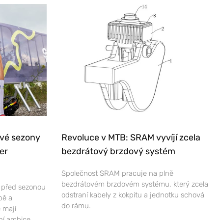
ové sezony
Revoluce v MTB: SRAM vyvíjí zcela
er
bezdrátový brzdový systém
Společnost SRAM pracuje na plně
bezdrátovém brzdovém systému, který zcela
e před sezonou
odstraní kabely z kokpitu a jednotku schová
bě a
do rámu.
 mají
ní ambice