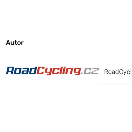
Autor
RoadCycl