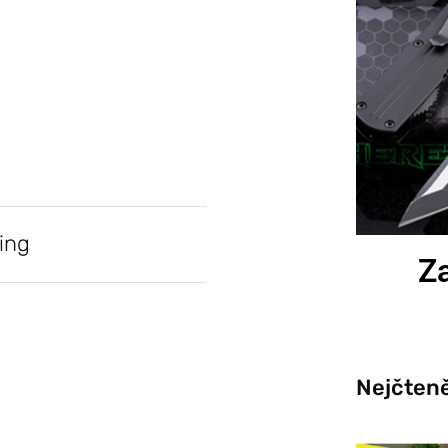
ing
Za
Nejčteně