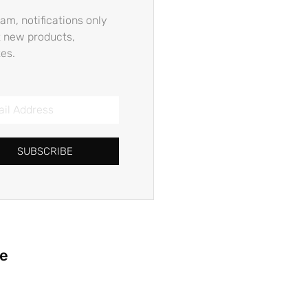
am, notifications only
 new products,
es.
SUBSCRIBE
ie