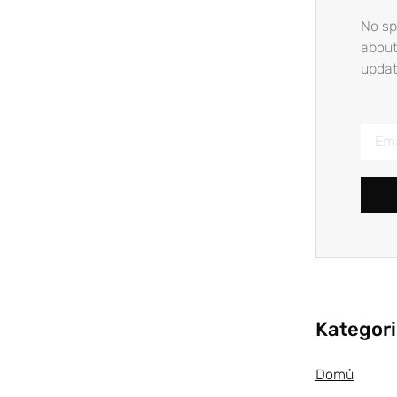
No sp
about
updat
Kategor
Domů