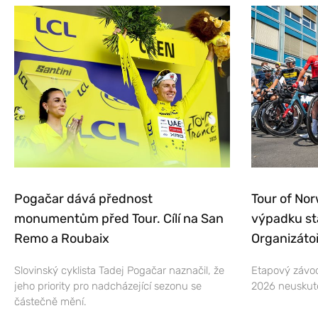
Pogačar dává přednost
Tour of Nor
monumentům před Tour. Cílí na San
výpadku st
Remo a Roubaix
Organizátoř
Slovinský cyklista Tadej Pogačar naznačil, že
Etapový závod
jeho priority pro nadcházející sezonu se
2026 neuskut
částečně mění.