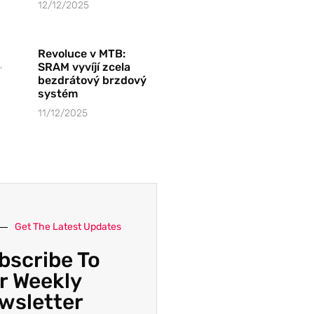
12/12/2025
Revoluce v MTB:
SRAM vyvíjí zcela
bezdrátový brzdový
systém
11/12/2025
Get The Latest Updates
bscribe To
r Weekly
wsletter