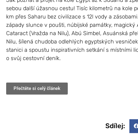
Jak poznat a projet na kole Egypt až k Súdánu a z
sebou další úžasnou cestu! Tisíc kilometrů na kole
km přes Saharu bez civilizace s 12l vody a zásobam
západy slunce v poušti, núbijské památky, magický 
Cataract (Vražda na Nilu), Abú Simbel, Asuánská pře
Nilu, šílená chudoba odlehlých egyptských vesniček,
stanici a spoustu inspirativních setkání s místními l
o svůj cestovní deník.
Přečtěte si celý článek
Sdílej: