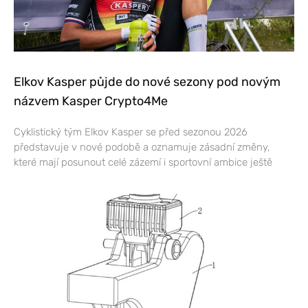
Elkov Kasper půjde do nové sezony pod novým
názvem Kasper Crypto4Me
Cyklistický tým Elkov Kasper se před sezonou 2026
představuje v nové podobě a oznamuje zásadní změny,
které mají posunout celé zázemí i sportovní ambice ještě