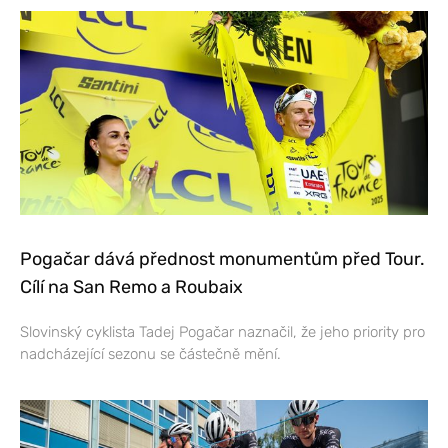
Pogačar dává přednost monumentům před Tour.
Cílí na San Remo a Roubaix
Slovinský cyklista Tadej Pogačar naznačil, že jeho priority pro
nadcházející sezonu se částečně mění.