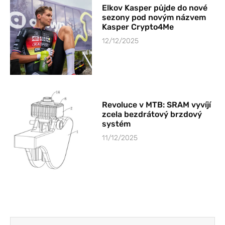
Elkov Kasper půjde do nové
sezony pod novým názvem
Kasper Crypto4Me
12/12/2025
Revoluce v MTB: SRAM vyvíjí
zcela bezdrátový brzdový
systém
11/12/2025