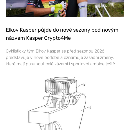
Elkov Kasper půjde do nové sezony pod novým
názvem Kasper Crypto4Me
Cyklistický tým Elkov Kasper se před sezonou 2026
představuje v nové podobě a oznamuje zásadní změny,
které mají posunout celé zázemí i sportovní ambice ještě