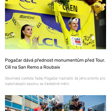
Pogačar dává přednost monumentům před Tour.
Cílí na San Remo a Roubaix
Slovinský cyklista Tadej Pogačar naznačil, že jeho priority pro
nadcházející sezonu se částečně mění.