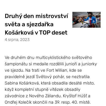
Druhý den mistrovství
světa a sjezdařka
Košárková v TOP deset
4 srpna, 2023
Ve druhém dnu multicyklistického světového
šampionátu si medaile rozdělili junioři a juniorky
ve sjezdu. Na trati ve Fort Willian, kde se
pravidelně jezdí Světový pohár, se neztratila
Sabina Košárková, která obsadila desáté místo,
když kompletní stupně vítězek obsadily
závodnice z Nového Zélandu. Kryštof Húšť a
Ondřej Kolečík skončili na 39. resp. 40. místě.