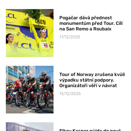
Pogačar dává přednost
monumentům před Tour. Cílí
na San Remo a Roubaix
17/12/2025
Tour of Norway zrušena kvůli
výpadku státní podpory.
Organizátoři věří v návrat
13/12/2025
Elkov Kasper půjde do nové