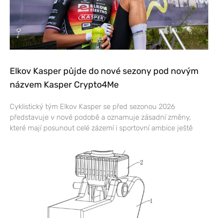
Elkov Kasper půjde do nové sezony pod novým
názvem Kasper Crypto4Me
Cyklistický tým Elkov Kasper se před sezonou 2026
představuje v nové podobě a oznamuje zásadní změny,
které mají posunout celé zázemí i sportovní ambice ještě