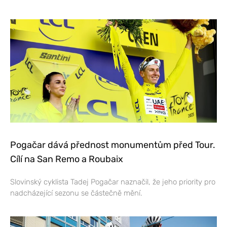
Pogačar dává přednost monumentům před Tour.
Cílí na San Remo a Roubaix
Slovinský cyklista Tadej Pogačar naznačil, že jeho priority pro
nadcházející sezonu se částečně mění.