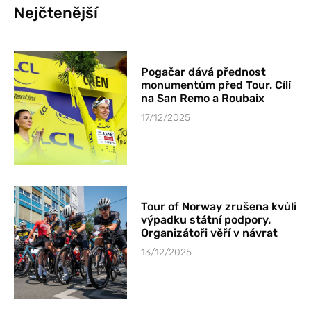
Nejčtenější
Pogačar dává přednost
monumentům před Tour. Cílí
na San Remo a Roubaix
17/12/2025
Tour of Norway zrušena kvůli
výpadku státní podpory.
Organizátoři věří v návrat
13/12/2025