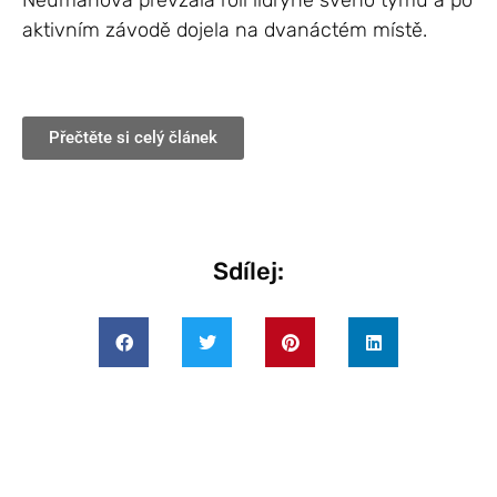
Neumanová převzala roli lídryně svého týmu a po
aktivním závodě dojela na dvanáctém místě.
Přečtěte si celý článek
Sdílej: