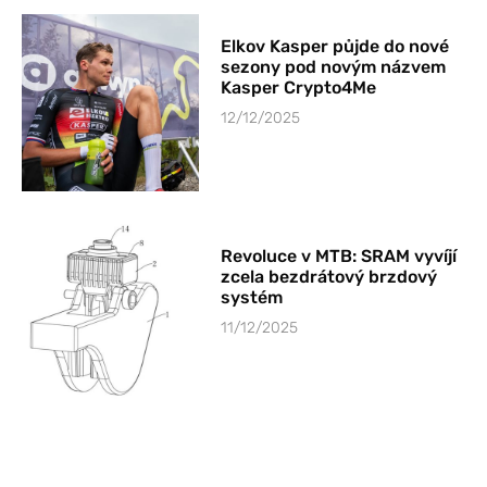
Elkov Kasper půjde do nové
sezony pod novým názvem
Kasper Crypto4Me
12/12/2025
Revoluce v MTB: SRAM vyvíjí
zcela bezdrátový brzdový
systém
11/12/2025