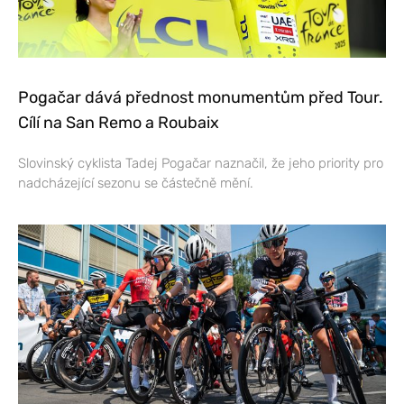
Pogačar dává přednost monumentům před Tour.
Cílí na San Remo a Roubaix
Slovinský cyklista Tadej Pogačar naznačil, že jeho priority pro
nadcházející sezonu se částečně mění.