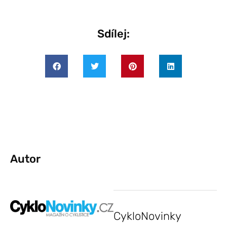
Sdílej:
Autor
CykloNovinky