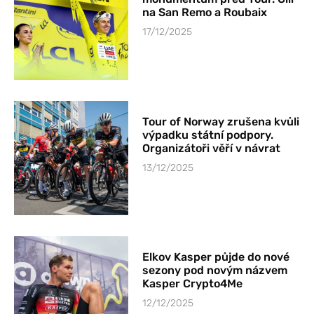
na San Remo a Roubaix
17/12/2025
Tour of Norway zrušena kvůli
výpadku státní podpory.
Organizátoři věří v návrat
13/12/2025
Elkov Kasper půjde do nové
sezony pod novým názvem
Kasper Crypto4Me
12/12/2025