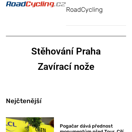
RoadCycling
Stěhování Praha
Zavírací nože
Nejčtenější
Pogačar dává přednost
monumentům před Tour. Cílí