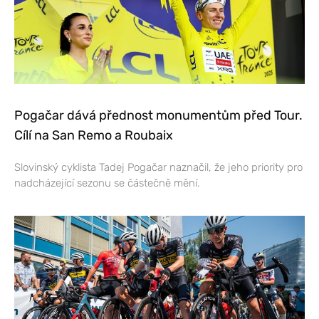
Pogačar dává přednost monumentům před Tour.
Cílí na San Remo a Roubaix
Slovinský cyklista Tadej Pogačar naznačil, že jeho priority pro
nadcházející sezonu se částečně mění.