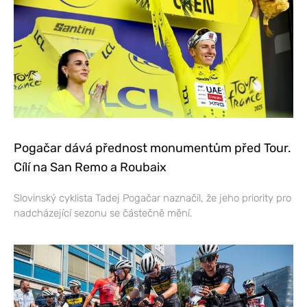
Pogačar dává přednost monumentům před Tour.
Cílí na San Remo a Roubaix
Slovinský cyklista Tadej Pogačar naznačil, že jeho priority pro
nadcházející sezonu se částečně mění.