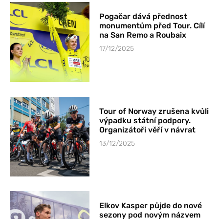
Pogačar dává přednost
monumentům před Tour. Cílí
na San Remo a Roubaix
17/12/2025
Tour of Norway zrušena kvůli
výpadku státní podpory.
Organizátoři věří v návrat
13/12/2025
Elkov Kasper půjde do nové
sezony pod novým názvem