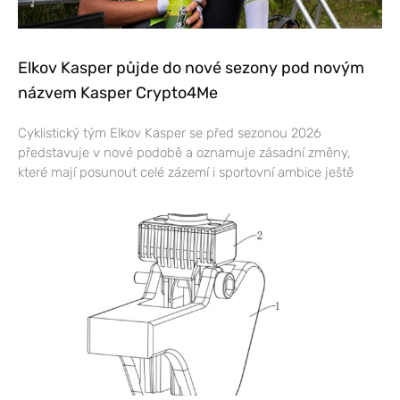
Elkov Kasper půjde do nové sezony pod novým
názvem Kasper Crypto4Me
Cyklistický tým Elkov Kasper se před sezonou 2026
představuje v nové podobě a oznamuje zásadní změny,
které mají posunout celé zázemí i sportovní ambice ještě