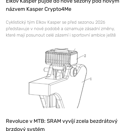
Elkov Kasper půjde do nové sezony pod novým
názvem Kasper Crypto4Me
Cyklistický tým Elkov Kasper se před sezonou 2026
představuje v nové podobě a oznamuje zásadní změny,
které mají posunout celé zázemí i sportovní ambice ještě
Revoluce v MTB: SRAM vyvíjí zcela bezdrátový
brzdový systém