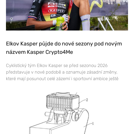
Elkov Kasper půjde do nové sezony pod novým
názvem Kasper Crypto4Me
Cyklistický tým Elkov Kasper se před sezonou 2026
představuje v nové podobě a oznamuje zásadní změny,
které mají posunout celé zázemí i sportovní ambice ještě