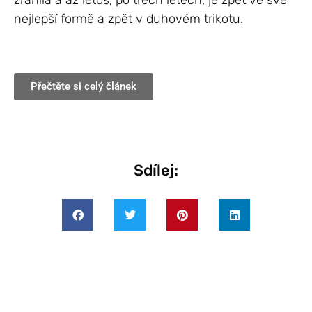
zranila a až letos, po třech letech, je zpět ve své
nejlepší formě a zpět v duhovém trikotu.
Přečtěte si celý článek
Sdílej: