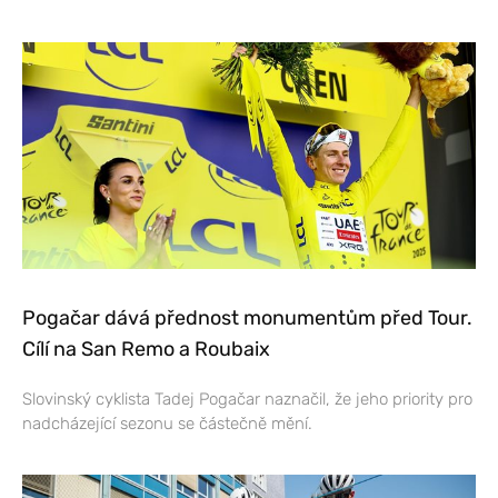
Pogačar dává přednost monumentům před Tour.
Cílí na San Remo a Roubaix
Slovinský cyklista Tadej Pogačar naznačil, že jeho priority pro
nadcházející sezonu se částečně mění.