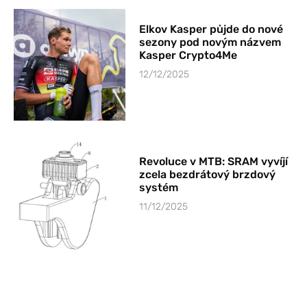
Elkov Kasper půjde do nové
sezony pod novým názvem
Kasper Crypto4Me
12/12/2025
Revoluce v MTB: SRAM vyvíjí
zcela bezdrátový brzdový
systém
11/12/2025