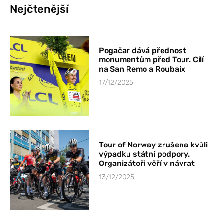
Nejčtenější
Pogačar dává přednost
monumentům před Tour. Cílí
na San Remo a Roubaix
17/12/2025
Tour of Norway zrušena kvůli
výpadku státní podpory.
Organizátoři věří v návrat
13/12/2025