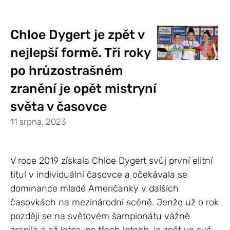
Chloe Dygert je zpět v
nejlepší formě. Tři roky
po hrůzostrašném
zranění je opět mistryní
světa v časovce
11 srpna, 2023
V roce 2019 získala Chloe Dygert svůj první elitní
titul v individuální časovce a očekávala se
dominance mladé Američanky v dalších
časovkách na mezinárodní scéně. Jenže už o rok
později se na světovém šampionátu vážně