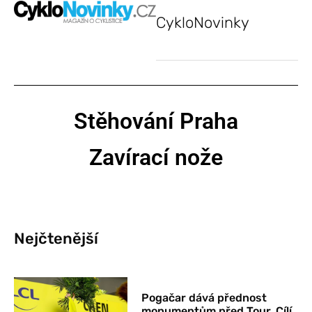
CykloNovinky
Stěhování Praha
Zavírací nože
Nejčtenější
Pogačar dává přednost
monumentům před Tour. Cílí