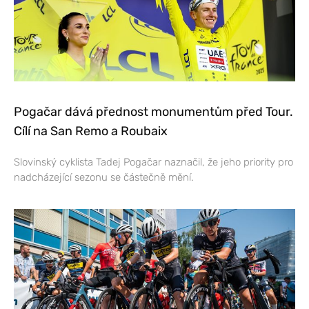
Pogačar dává přednost monumentům před Tour.
Cílí na San Remo a Roubaix
Slovinský cyklista Tadej Pogačar naznačil, že jeho priority pro
nadcházející sezonu se částečně mění.