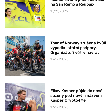
na San Remo a Roubaix
17/12/2025
Tour of Norway zrušena kvůli
výpadku státní podpory.
Organizátoři věří v návrat
13/12/2025
Elkov Kasper půjde do nové
sezony pod novým názvem
Kasper Crypto4Me
12/12/2025