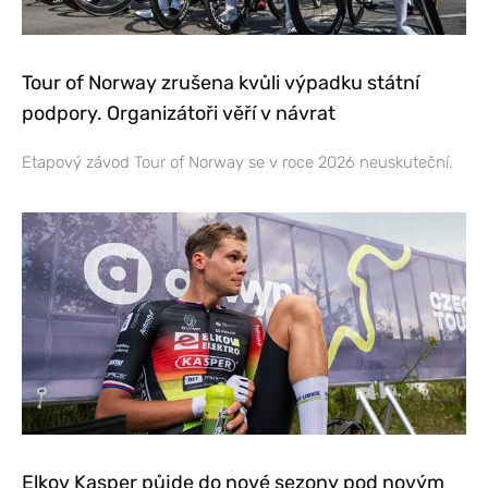
Tour of Norway zrušena kvůli výpadku státní
podpory. Organizátoři věří v návrat
Etapový závod Tour of Norway se v roce 2026 neuskuteční.
Elkov Kasper půjde do nové sezony pod novým