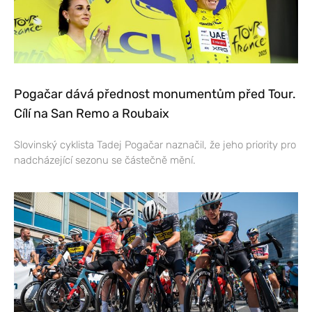
Pogačar dává přednost monumentům před Tour.
Cílí na San Remo a Roubaix
Slovinský cyklista Tadej Pogačar naznačil, že jeho priority pro
nadcházející sezonu se částečně mění.