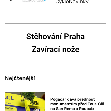
CykloNovinky
Stěhování Praha
Zavírací nože
Nejčtenější
Pogačar dává přednost
monumentům před Tour. Cílí
na San Remo a Roubaix