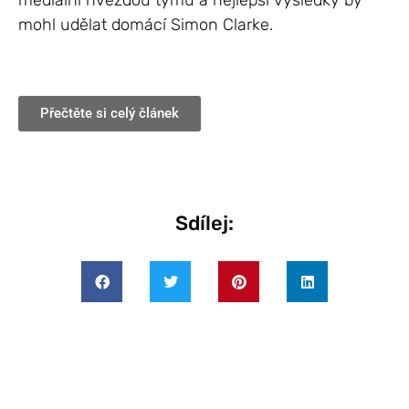
mediální hvězdou týmu a nejlepší výsledky by
mohl udělat domácí Simon Clarke.
Přečtěte si celý článek
Sdílej: