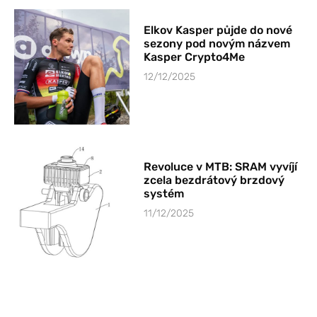
Elkov Kasper půjde do nové
sezony pod novým názvem
Kasper Crypto4Me
12/12/2025
Revoluce v MTB: SRAM vyvíjí
zcela bezdrátový brzdový
systém
11/12/2025