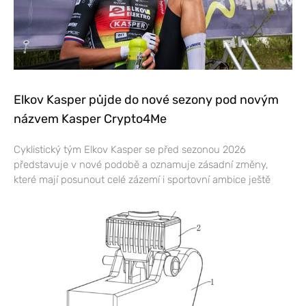
Elkov Kasper půjde do nové sezony pod novým
názvem Kasper Crypto4Me
Cyklistický tým Elkov Kasper se před sezonou 2026
představuje v nové podobě a oznamuje zásadní změny,
které mají posunout celé zázemí i sportovní ambice ještě