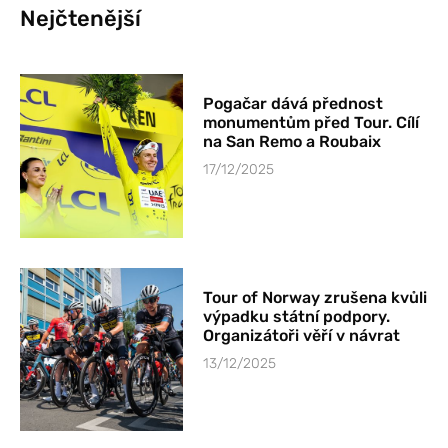
Nejčtenější
Pogačar dává přednost
monumentům před Tour. Cílí
na San Remo a Roubaix
17/12/2025
Tour of Norway zrušena kvůli
výpadku státní podpory.
Organizátoři věří v návrat
13/12/2025