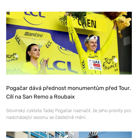
Pogačar dává přednost monumentům před Tour.
Cílí na San Remo a Roubaix
Slovinský cyklista Tadej Pogačar naznačil, že jeho priority pro
nadcházející sezonu se částečně mění.