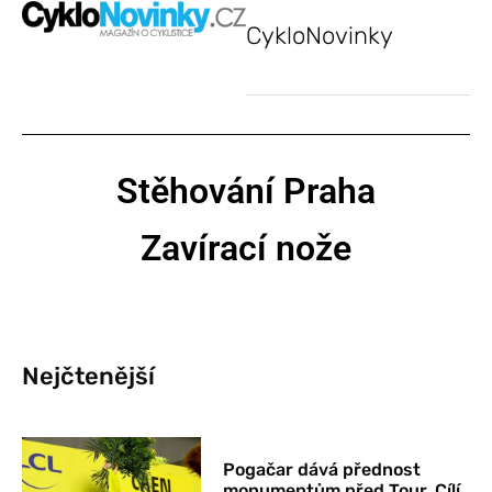
CykloNovinky
Stěhování Praha
Zavírací nože
Nejčtenější
Pogačar dává přednost
monumentům před Tour. Cílí