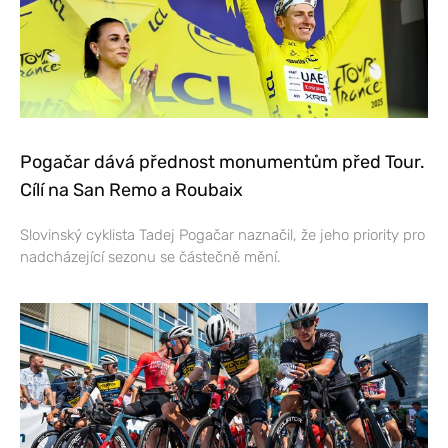
Pogačar dává přednost monumentům před Tour.
Cílí na San Remo a Roubaix
Slovinský cyklista Tadej Pogačar naznačil, že jeho priority pro
nadcházející sezonu se částečně mění.