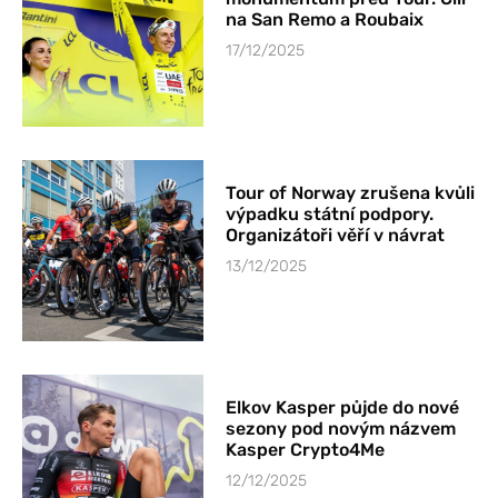
na San Remo a Roubaix
17/12/2025
Tour of Norway zrušena kvůli
výpadku státní podpory.
Organizátoři věří v návrat
13/12/2025
Elkov Kasper půjde do nové
sezony pod novým názvem
Kasper Crypto4Me
12/12/2025