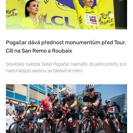
Pogačar dává přednost monumentům před Tour.
Cílí na San Remo a Roubaix
Slovinský cyklista Tadej Pogačar naznačil, že jeho priority pro
nadcházející sezonu se částečně mění.