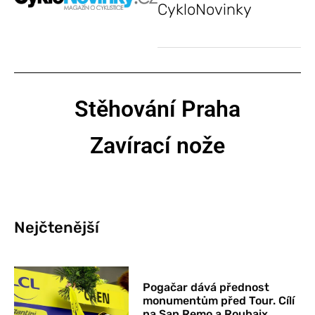
CykloNovinky
Stěhování Praha
Zavírací nože
Nejčtenější
Pogačar dává přednost
monumentům před Tour. Cílí
na San Remo a Roubaix