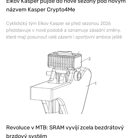
Elkov Kasper půjde do nové sezony pod novým
názvem Kasper Crypto4Me
Cyklistický tým Elkov Kasper se před sezonou 2026
představuje v nové podobě a oznamuje zásadní změny,
které mají posunout celé zázemí i sportovní ambice ještě
Revoluce v MTB: SRAM vyvíjí zcela bezdrátový
brzdový systém