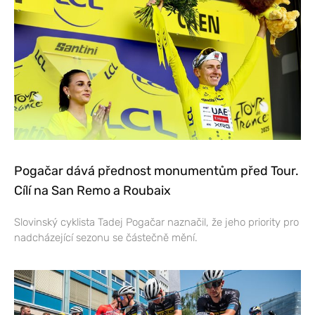
Pogačar dává přednost monumentům před Tour.
Cílí na San Remo a Roubaix
Slovinský cyklista Tadej Pogačar naznačil, že jeho priority pro
nadcházející sezonu se částečně mění.