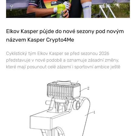
Elkov Kasper půjde do nové sezony pod novým
názvem Kasper Crypto4Me
Cyklistický tým Elkov Kasper se před sezonou 2026
představuje v nové podobě a oznamuje zásadní změny,
které mají posunout celé zázemí i sportovní ambice ještě