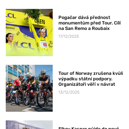
Pogačar dává přednost
monumentům před Tour. Cílí
na San Remo a Roubaix
17/12/2025
Tour of Norway zrušena kvůli
výpadku státní podpory.
Organizátoři věří v návrat
13/12/2025
Elkov Kasper půjde do nové