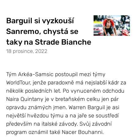
Barguil si vyzkouší
Sanremo, chystá se
taky na Strade Bianche
18 prosince, 2022
Tým Arkéa-Samsic postoupil mezi týmy
WorldTour, jenže paradoxně má nejslabší kádr za
několik posledních let. Po vynuceném odchodu
Naira Quintany je v bretaňském celku jen pár
opravdu známých jmen. Warren Barguil je asi
největší hvězdou týmu a na jaře se soustředí
především na italské závody. Svůj závodní
program oznámil také Nacer Bouhanni.