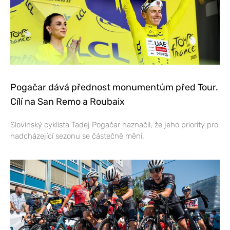
Pogačar dává přednost monumentům před Tour.
Cílí na San Remo a Roubaix
Slovinský cyklista Tadej Pogačar naznačil, že jeho priority pro
nadcházející sezonu se částečně mění.