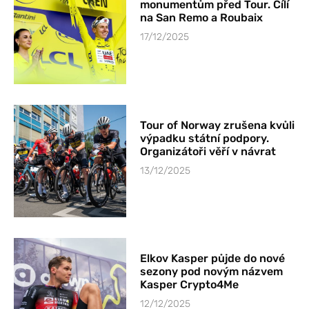
monumentům před Tour. Cílí
na San Remo a Roubaix
17/12/2025
Tour of Norway zrušena kvůli
výpadku státní podpory.
Organizátoři věří v návrat
13/12/2025
Elkov Kasper půjde do nové
sezony pod novým názvem
Kasper Crypto4Me
12/12/2025