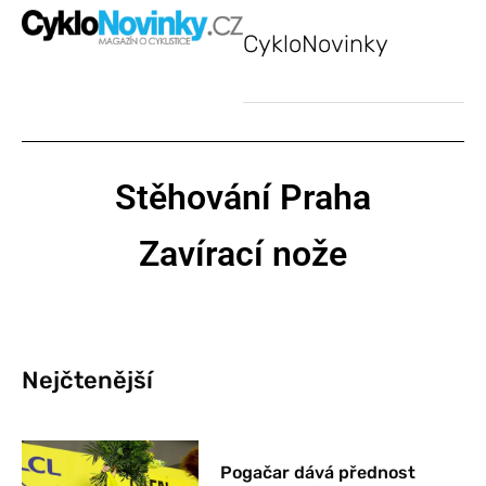
CykloNovinky
Stěhování Praha
Zavírací nože
Nejčtenější
Pogačar dává přednost