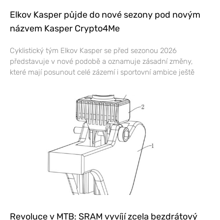
Elkov Kasper půjde do nové sezony pod novým
názvem Kasper Crypto4Me
Cyklistický tým Elkov Kasper se před sezonou 2026
představuje v nové podobě a oznamuje zásadní změny,
které mají posunout celé zázemí i sportovní ambice ještě
Revoluce v MTB: SRAM vyvíjí zcela bezdrátový