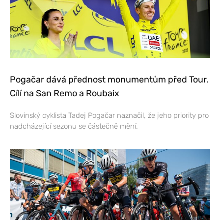
Pogačar dává přednost monumentům před Tour.
Cílí na San Remo a Roubaix
Slovinský cyklista Tadej Pogačar naznačil, že jeho priority pro
nadcházející sezonu se částečně mění.