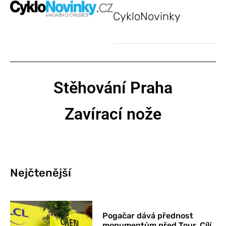
CykloNovinky
Stěhování Praha
Zavírací nože
Nejčtenější
Pogačar dává přednost
monumentům před Tour. Cílí