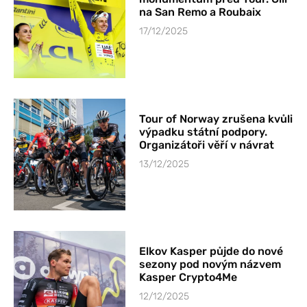
na San Remo a Roubaix
17/12/2025
Tour of Norway zrušena kvůli
výpadku státní podpory.
Organizátoři věří v návrat
13/12/2025
Elkov Kasper půjde do nové
sezony pod novým názvem
Kasper Crypto4Me
12/12/2025