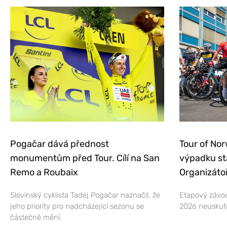
Pogačar dává přednost
Tour of Nor
monumentům před Tour. Cílí na San
výpadku st
Remo a Roubaix
Organizátoř
Slovinský cyklista Tadej Pogačar naznačil, že
Etapový závod
jeho priority pro nadcházející sezonu se
2026 neuskut
částečně mění.