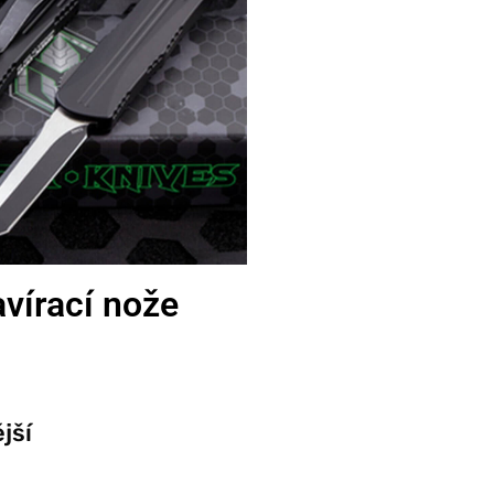
vírací nože
jší