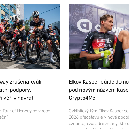
way zrušena kvůli
Elkov Kasper půjde do n
átní podpory.
pod novým názvem Kasp
i věří v návrat
Crypto4Me
 Tour of Norway se v roce
Cyklistický tým Elkov Kasper s
eční.
2026 představuje v nové podo
oznamuje zásadní změny, které