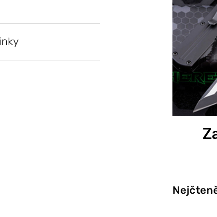
inky
Za
Nejčteně