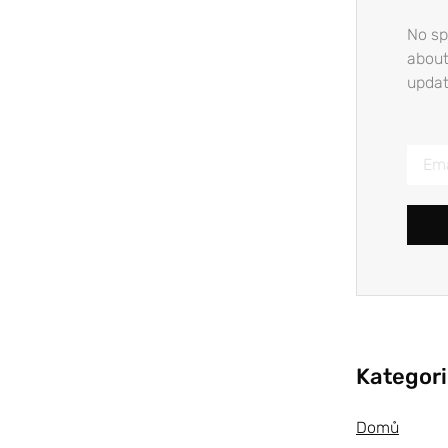
No sp
about
updat
Kategor
Domů