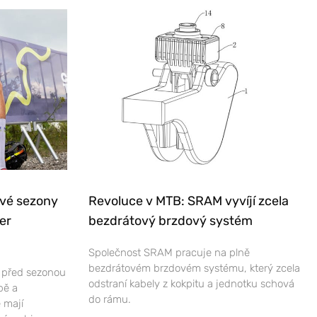
ové sezony
Revoluce v MTB: SRAM vyvíjí zcela
er
bezdrátový brzdový systém
Společnost SRAM pracuje na plně
bezdrátovém brzdovém systému, který zcela
e před sezonou
odstraní kabely z kokpitu a jednotku schová
bě a
do rámu.
 mají