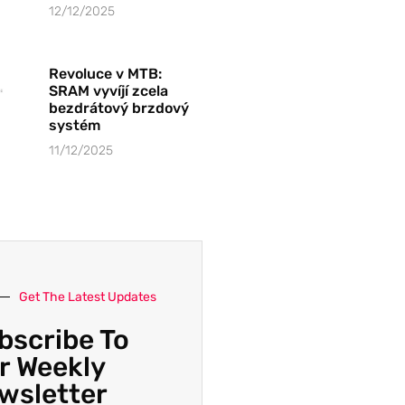
12/12/2025
Revoluce v MTB:
SRAM vyvíjí zcela
bezdrátový brzdový
systém
11/12/2025
Get The Latest Updates
bscribe To
r Weekly
wsletter