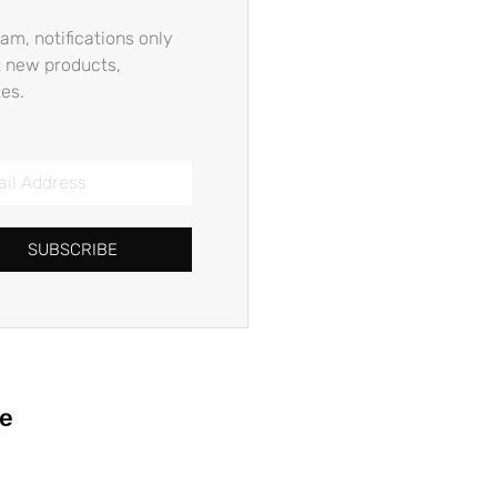
am, notifications only
 new products,
es.
SUBSCRIBE
ie