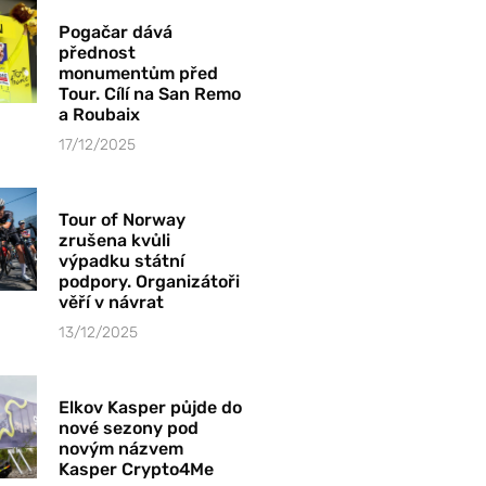
Pogačar dává
přednost
monumentům před
Tour. Cílí na San Remo
a Roubaix
17/12/2025
Tour of Norway
zrušena kvůli
výpadku státní
podpory. Organizátoři
věří v návrat
13/12/2025
Elkov Kasper půjde do
nové sezony pod
novým názvem
Kasper Crypto4Me