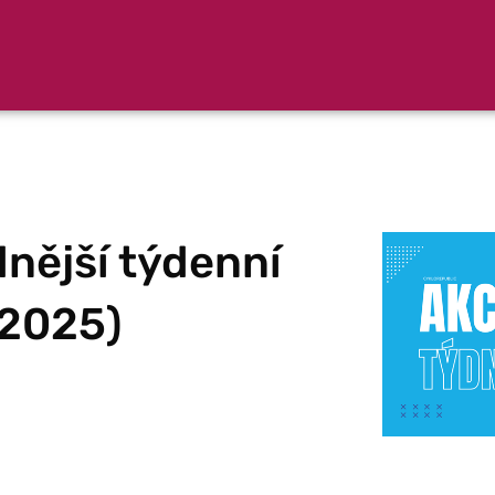
nější týdenní
. 2025)