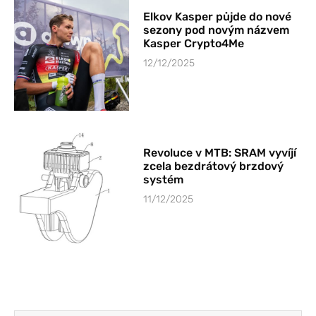
Elkov Kasper půjde do nové
sezony pod novým názvem
Kasper Crypto4Me
12/12/2025
Revoluce v MTB: SRAM vyvíjí
zcela bezdrátový brzdový
systém
11/12/2025