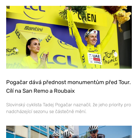
Pogačar dává přednost monumentům před Tour.
Cílí na San Remo a Roubaix
Slovinský cyklista Tadej Pogačar naznačil, že jeho priority pro
nadcházející sezonu se částečně mění.