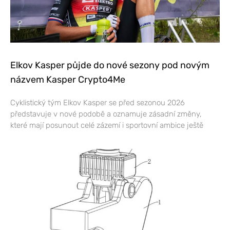
Elkov Kasper půjde do nové sezony pod novým
názvem Kasper Crypto4Me
Cyklistický tým Elkov Kasper se před sezonou 2026
představuje v nové podobě a oznamuje zásadní změny,
které mají posunout celé zázemí i sportovní ambice ještě