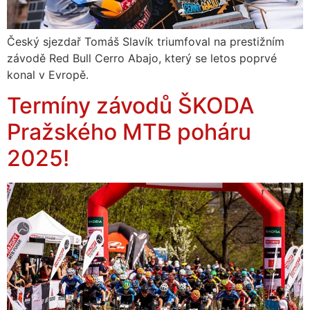
Český sjezdař Tomáš Slavík triumfoval na prestižním
závodě Red Bull Cerro Abajo, který se letos poprvé
konal v Evropě.
Termíny závodů ŠKODA
Pražského MTB poháru
2025!