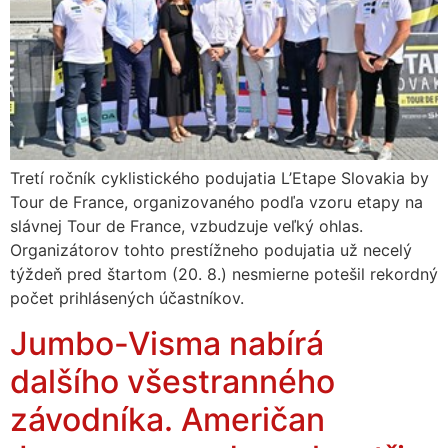
Tretí ročník cyklistického podujatia L’Etape Slovakia by
Tour de France, organizovaného podľa vzoru etapy na
slávnej Tour de France, vzbudzuje veľký ohlas.
Organizátorov tohto prestížneho podujatia už necelý
týždeň pred štartom (20. 8.) nesmierne potešil rekordný
počet prihlásených účastníkov.
Jumbo-Visma nabírá
dalšího všestranného
závodníka. Američan