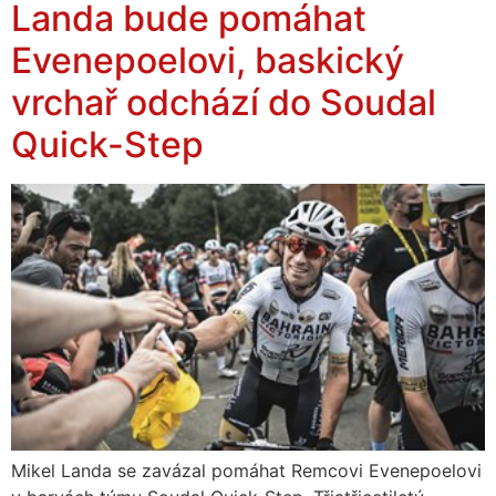
Landa bude pomáhat
Evenepoelovi, baskický
vrchař odchází do Soudal
Quick-Step
Mikel Landa se zavázal pomáhat Remcovi Evenepoelovi