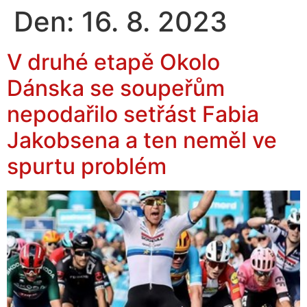
Den:
16. 8. 2023
V druhé etapě Okolo
Dánska se soupeřům
nepodařilo setřást Fabia
Jakobsena a ten neměl ve
spurtu problém