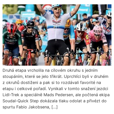
Druhá etapa vrcholila na cílovém okruhu s jedním
stoupáním, které se jelo třikrát. Uprchlíci byli v druhém
z okruhů dostiženi a pak si to rozdávali favorité na
etapu i celkové pořadí. Vynikali v tomto snažení jezdci
Lidl-Trek a speciálně Mads Pedersen, ale počtená ekipa
Soudal-Quick Step dokázala tlaku odolat a přivézt do
spurtu Fabio Jakobsena, […]