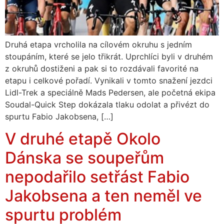
Druhá etapa vrcholila na cílovém okruhu s jedním
stoupáním, které se jelo třikrát. Uprchlíci byli v druhém
z okruhů dostiženi a pak si to rozdávali favorité na
etapu i celkové pořadí. Vynikali v tomto snažení jezdci
Lidl-Trek a speciálně Mads Pedersen, ale početná ekipa
Soudal-Quick Step dokázala tlaku odolat a přivézt do
spurtu Fabio Jakobsena, […]
V druhé etapě Okolo
Dánska se soupeřům
nepodařilo setřást Fabio
Jakobsena a ten neměl ve
spurtu problém