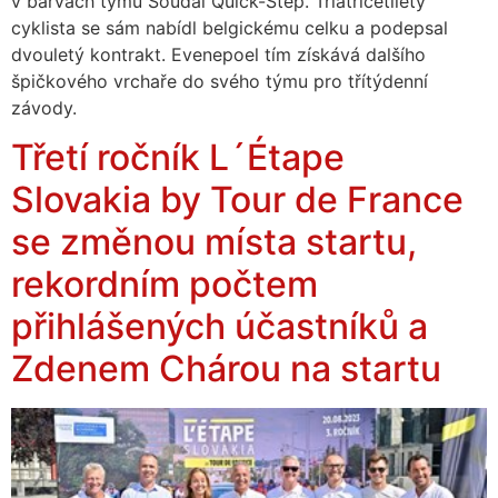
v barvách týmu Soudal Quick-Step. Třiatřicetiletý
cyklista se sám nabídl belgickému celku a podepsal
dvouletý kontrakt. Evenepoel tím získává dalšího
špičkového vrchaře do svého týmu pro třítýdenní
závody.
Třetí ročník L´Étape
Slovakia by Tour de France
se změnou místa startu,
rekordním počtem
přihlášených účastníků a
Zdenem Chárou na startu