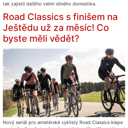
tak zajistil dalšího velmi silného domestika.
Road Classics s finišem na
Ještědu už za měsíc! Co
byste měli vědět?
Nový seriál pro amatérské cyklisty Road Classics klepe